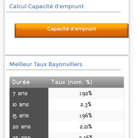
Calcul Capacité d'emprunt
Capacité d'emprunt
Meilleur Taux Bayonvillers
Durée
Taux (nom. %)
7 ans
1.92%
10 ans
2.3%
15 ans
1.96%
20 ans
2.21%
25 ans
2.36%