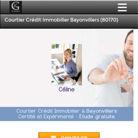
Courtier Crédit Immobilier Bayonvillers (80170)
Céline
Courtier Crédit Immobilier à
Bayonvillers
Certifié et Expérimenté -
Etude gratuite