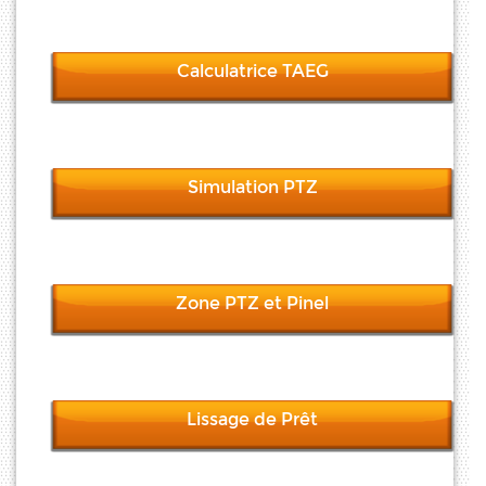
Calculatrice TAEG
Simulation PTZ
Zone PTZ et Pinel
Lissage de Prêt