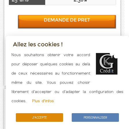
DEMANDE DE PRET
Allez les cookies !
Taux emprunt actualisés (Bayonvillers) toutes les semaines. Taux
Nous souhaitons obtenir votre accord
Immobilier pratiqués par nos partenaires bancaires. Meilleur Taux
pour déposer quelques cookies au delà
hors assurance. Taux crédit immobilier indicatif fonction des
de ceux nécessaires au fonctionnement
caractéristiques de l'emprunteur.
même du site. Vous pouvez choisir
librement d'accepter ou d'adapter la configuration des
Passez à l'action
cookies.
Plus d'infos
J'ACCEPTE
PERSONNALISER