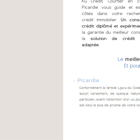
KG Crédit, Courtier en c
Picardie vous guide et e
côtés dans votre reche
crédit immobilier.
Un conse
crédit diplômé et expérime
la garantie du meilleur cons
la
solution de crédit 
adaptée
.
Le
meill
Et pou
»
Picardie