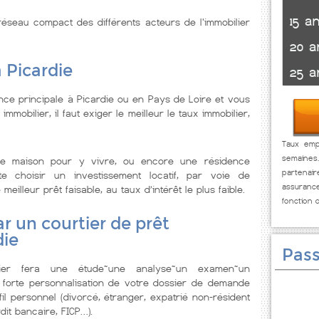
15 a
éseau compact des différents acteurs de l'immobilier
20 a
 Picardie
25 a
ce principale à Picardie ou en Pays de Loire et vous
immobilier, il faut exiger le meilleur le taux immobilier,
Taux empr
semaines
e maison pour y vivre, ou encore une résidence
partenai
te choisir un investissement locatif, par voie de
assuranc
illeur prêt faisable, au taux d’intérêt le plus faible.
fonction 
r un courtier de prêt
die
Pass
lier fera une étude~une analyse~un examen~un
 forte personnalisation de votre dossier de demande
il personnel (divorcé, étranger, expatrié non-résident
dit bancaire, FICP…).