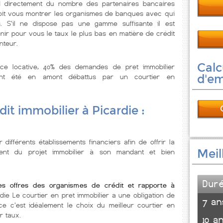
d directement du nombre des partenaires bancaires
 doit vous montrer les organismes de banques avec qui
. S'il ne dispose pas une gamme suffisante il est
nir pour vous le taux le plus bas en matière de crédit
nteur.
Calc
nce locative, 40% des demandes de pret immobilier
ont été en amont débattus par un courtier en
d'e
it immobilier à Picardie :
 différents établissements financiers afin de offrir la
Meil
ement du projet immobilier à son mandant et bien
Dur
les offres des organismes de crédit et rapporte à
rdie Le courtier en pret immobilier a une obligation de
7 an
e c'est idéalement le choix du meilleur courtier en
r taux.
10 a