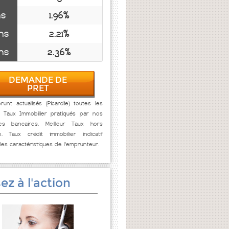
ns
1.96%
ns
2.21%
ns
2.36%
DEMANDE DE
PRET
unt actualisés (Picardie) toutes les
. Taux Immobilier pratiqués par nos
res bancaires. Meilleur Taux hors
e. Taux crédit immobilier indicatif
des caractéristiques de l'emprunteur.
ez à l'action