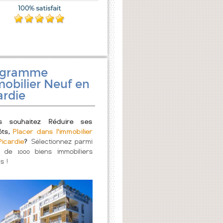
ogramme
obilier Neuf en
ardie
s souhaitez Réduire ses
ôts,
Placer dans l'immobilier
Picardie
?
Sélectionnez parmi
s de 1000 biens immobiliers
s !