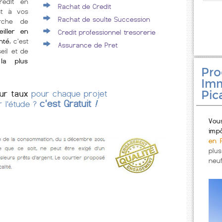
rédit en
Rachat de Credit
st à vos
Rachat de soulte Succession
rche de
iller en
Credit professionnel tresorerie
nté
, c'est
Assurance de Pret
eil et de
la plus
Pr
Imm
Pic
eur taux
pour chaque projet
c'est Gratuit
!
r l'étude ?
Vou
imp
en 
plu
neuf