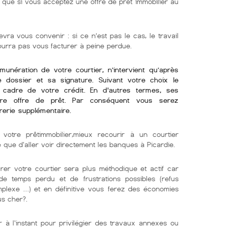
ue si vous acceptez une offre de prêt immobilier au
evra vous convenir : si ce n’est pas le cas, le travail
pourra pas vous facturer à peine perdue.
émunération de votre courtier, n’intervient qu’après
re dossier et sa signature. Suivant votre choix le
e cadre de votre crédit. En d'autres termes, ses
tre offre de prêt. Par conséquent vous serez
rerie supplémentaire.
 votre prêtimmobilier,mieux recourir à un courtier
e que d'aller voir directement les banques à Picardie.
er votre courtier sera plus méthodique et actif car
e temps perdu et de frustrations possibles (refus
mplexe …) et en définitive vous ferez des économies
us cher?.
 à l'instant pour privilégier des travaux annexes ou