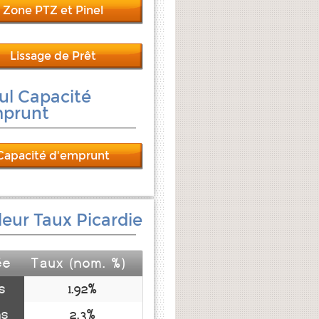
Zone PTZ et Pinel
Lissage de Prêt
ul Capacité
mprunt
Capacité d'emprunt
leur Taux Picardie
ée
Taux (nom. %)
s
1.92%
ns
2.3%