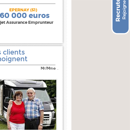
EPERNAY (51)
240 000 euros
160 000 euros
jet Assurance Emprunteur
 clients
oignent
Mr/Mme .