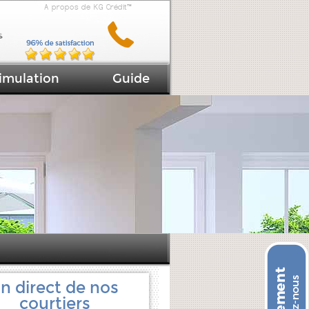
A propos de KG Crédit™
imulation
Guide
n direct de nos
courtiers