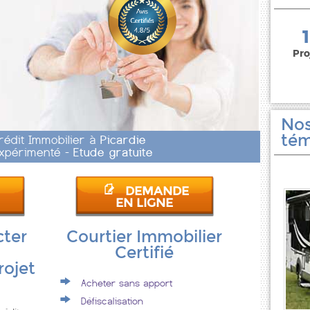
150 000 euros
Pro
Nos
tém
rédit Immobilier à
Picardie
 Expérimenté -
Etude gratuite
DEMANDE
EN LIGNE
cter
Courtier Immobilier
Certifié
rojet
Acheter sans apport
Défiscalisation