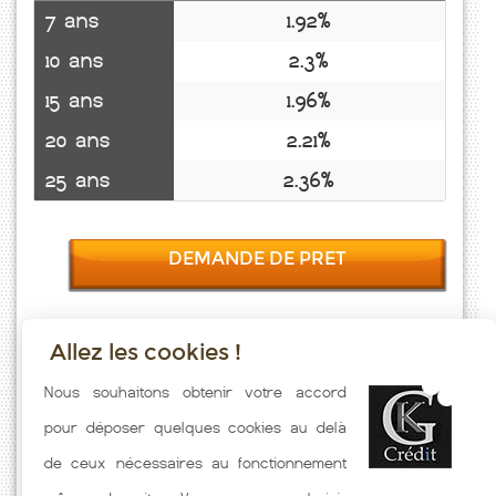
7 ans
1.92%
10 ans
2.3%
15 ans
1.96%
20 ans
2.21%
25 ans
2.36%
DEMANDE DE PRET
Allez les cookies !
Taux emprunt actualisés (Beaulieu) toutes les semaines. Taux
Nous souhaitons obtenir votre accord
Immobilier pratiqués par nos partenaires bancaires. Meilleur Taux
pour déposer quelques cookies au delà
hors assurance. Taux crédit immobilier indicatif fonction des
de ceux nécessaires au fonctionnement
caractéristiques de l'emprunteur.