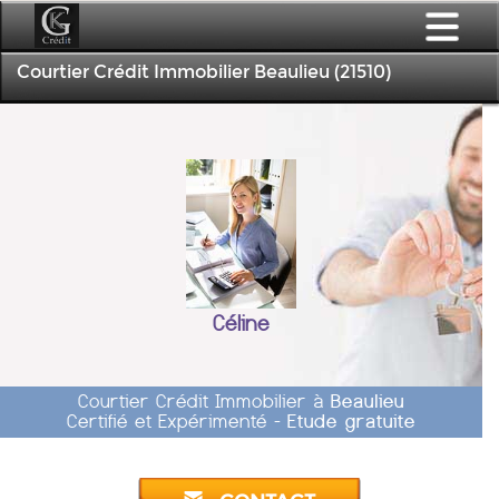
Courtier Crédit Immobilier Beaulieu (21510)
Céline
Courtier Crédit Immobilier à
Beaulieu
Certifié et Expérimenté -
Etude gratuite