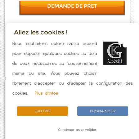
DEMANDE DE PRET
Allez les cookies !
Taux emprunt actualisés (Belfort) toutes les semaines. Taux Immobilier
Nous souhaitons obtenir votre accord
pratiqués par nos partenaires bancaires. Meilleur Taux hors
pour déposer quelques cookies au delà
assurance. Taux crédit immobilier indicatif fonction des
de ceux nécessaires au fonctionnement
caractéristiques de l'emprunteur.
même du site. Vous pouvez choisir
librement d'accepter ou d'adapter la configuration des
Passez à l'action
cookies.
Plus d'infos
J'ACCEPTE
PERSONNALISER
Continuer sans valider