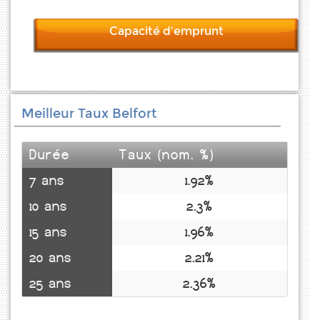
Capacité d'emprunt
Meilleur Taux Belfort
Durée
Taux (nom. %)
7 ans
1.92%
10 ans
2.3%
15 ans
1.96%
20 ans
2.21%
25 ans
2.36%