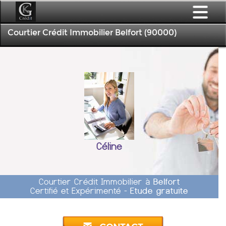
Courtier Crédit Immobilier Belfort (90000)
Céline
Courtier Crédit Immobilier à
Belfort
Certifié et Expérimenté -
Etude gratuite