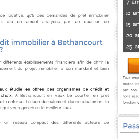
7 an
10 a
nce locative, 40% des demandes de pret immobilier
ont été en amont analysés par un courtier en
15 a
20 a
dit immobilier à Bethancourt
25 a
?
 différents établissements financiers afin de offrir la
ancement du projet immobilier à son mandant et bien
Taux empr
toutes le
aux étudie les offres des organismes de crédit et
par nos p
choix
. A Bethancourt en vaux Le courtier en pret
hors assu
eil renforcé. Le bon déroulement donne idéalement le
fonction 
 qui vous garantira le meilleur taux.
se un réseau compact des différents acteurs de
Pass