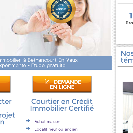
150 000 euros
Pro
Nos
tém
Immobilier à
Bethancourt En Vaux
 Expérimenté -
Etude gratuite
DEMANDE
EN LIGNE
cter
Courtier en Crédit
Immobilier Certifié
rojet
en
Achat maison
Locatif neuf ou ancien