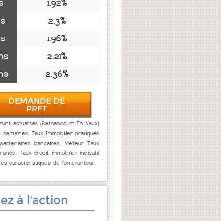
s
1.92%
ns
2.3%
ns
1.96%
ns
2.21%
ns
2.36%
DEMANDE DE
PRET
unt actualisés (Bethancourt En Vaux)
s semaines. Taux Immobilier pratiqués
artenaires bancaires. Meilleur Taux
rance. Taux crédit immobilier indicatif
des caractéristiques de l'emprunteur.
ez à l'action