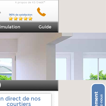
A propos de KG Crédit™
imulation
Guide
)
n direct de nos
courtiers