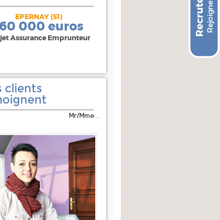
EPERNAY (51)
240 000 euros
160 000 euros
jet Assurance Emprunteur
 clients
oignent
Mr/Mme .