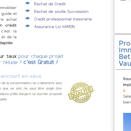
Rachat de Credit
mmobilier
Rachat de soulte Succession
 guide et
Credit professionnel tresorerie
re achat
n crédit
Assurance Loi HAMON
 c'est la
 et de la
Pr
adaptée
.
Imm
Bet
eur taux
pour chaque projet
c'est Gratuit
!
Va
r l'étude ?
ancourt en vaux
Vou
imp
à 
Sél
bien