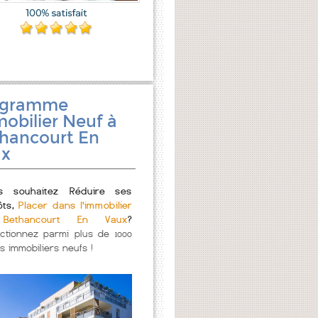
ogramme
obilier Neuf à
hancourt En
ux
s souhaitez Réduire ses
ôts,
Placer dans l'immobilier
Bethancourt En Vaux
?
ectionnez parmi plus de 1000
s immobiliers neufs !