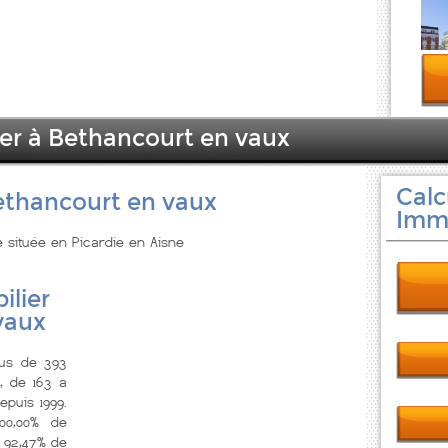
ier à Bethancourt en vaux
Calc
ethancourt en vaux
Immo
e située en Picardie en Aisne
ilier
vaux
lus de 393
, de 163 a
epuis 1999.
00,00% de
 92,47% de