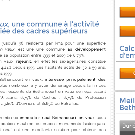
aux
, une commune à l'activité
ée des cadres supérieurs
jusqu'à 98 résidents par km2 pour une superficie
Calc
en vaux
, est une une commune
au développement
d'e
 sa population entre 1999 et 2009 de 6.79%.
en vaux
rajeunit
, en effet les sexagenaires constitue
4.24% depuis 1999. Les habitants actifs de 30 à 59 ans,
s 1999.
 Bethancourt en vaux,
intéresse principalement des
 plus nombreux à y avoir déménagé depuis la fin des
des résidents de Bethancourt en vaux se répartissent
d'Artisans, 8,79% de Cadres , 8,79% de Profession
Meil
 23,60% d'Ouvriers et 16,85% de Retraités.
Beth
e nombreux
immobilier neuf Bethancourt en vaux
sous
l, location meublée ou encore monuments historiques.
Dur
neuf est une excellente solution pour obtenir des