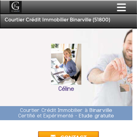
Courtier Crédit Immobilier Binarville (51800)
Céline
Courtier Crédit Immobilier à
Binarville
Certifié et Expérimenté -
Etude gratuite