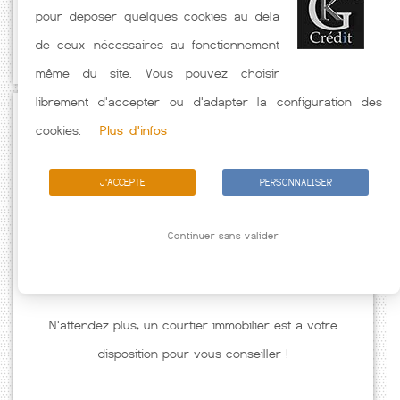
pour déposer quelques cookies au delà
hors assurance. Taux crédit immobilier indicatif fonction des
de ceux nécessaires au fonctionnement
caractéristiques de l'emprunteur.
même du site. Vous pouvez choisir
librement d'accepter ou d'adapter la configuration des
Passez à l'action
cookies.
Plus d'infos
J'ACCEPTE
PERSONNALISER
Continuer sans valider
N'attendez plus, un courtier immobilier est à votre
disposition pour vous conseiller !