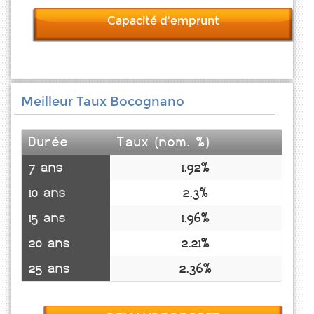
Capacité d'emprunt
Meilleur Taux Bocognano
Durée
Taux (nom. %)
7 ans
1.92%
10 ans
2.3%
15 ans
1.96%
20 ans
2.21%
25 ans
2.36%