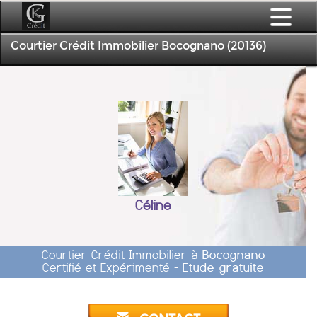
Courtier Crédit Immobilier Bocognano (20136)
Céline
Courtier Crédit Immobilier à
Bocognano
Certifié et Expérimenté -
Etude gratuite