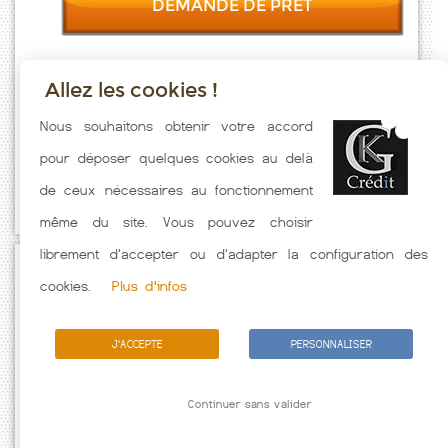
DEMANDE DE PRET
Allez les cookies !
Taux emprunt actualisés (Bocognano) toutes les semaines. Taux
Nous souhaitons obtenir votre accord
Immobilier pratiqués par nos partenaires bancaires. Meilleur Taux
pour déposer quelques cookies au delà
hors assurance. Taux crédit immobilier indicatif fonction des
de ceux nécessaires au fonctionnement
caractéristiques de l'emprunteur.
même du site. Vous pouvez choisir
librement d'accepter ou d'adapter la configuration des
Passez à l'action
cookies.
Plus d'infos
J'ACCEPTE
PERSONNALISER
Continuer sans valider