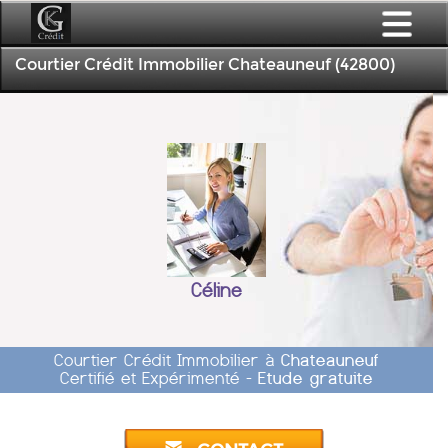
Courtier Crédit Immobilier Chateauneuf (42800)
Céline
Courtier Crédit Immobilier à
Chateauneuf
Certifié et Expérimenté -
Etude gratuite