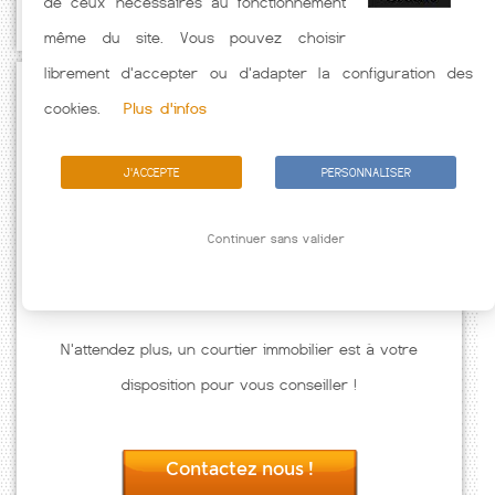
de ceux nécessaires au fonctionnement
caractéristiques de l'emprunteur.
même du site. Vous pouvez choisir
librement d'accepter ou d'adapter la configuration des
Passez à l'action
cookies.
Plus d'infos
J'ACCEPTE
PERSONNALISER
Continuer sans valider
N'attendez plus, un courtier immobilier est à votre
disposition pour vous conseiller !
Contactez nous !