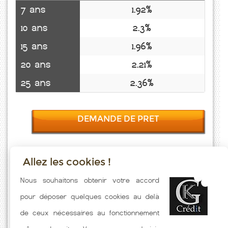
7 ans
1.92%
10 ans
2.3%
15 ans
1.96%
20 ans
2.21%
25 ans
2.36%
DEMANDE DE PRET
Allez les cookies !
Taux emprunt actualisés (Chery Chartreuve) toutes les semaines. Taux
Nous souhaitons obtenir votre accord
Immobilier pratiqués par nos partenaires bancaires. Meilleur Taux
pour déposer quelques cookies au delà
hors assurance. Taux crédit immobilier indicatif fonction des
de ceux nécessaires au fonctionnement
caractéristiques de l'emprunteur.