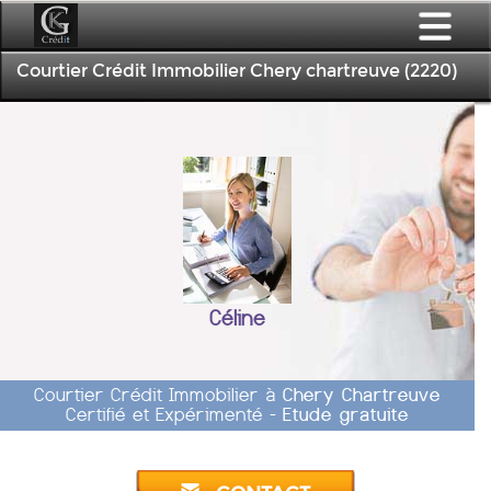
Courtier Crédit Immobilier Chery chartreuve (2220)
Céline
Courtier Crédit Immobilier à
Chery Chartreuve
Certifié et Expérimenté -
Etude gratuite