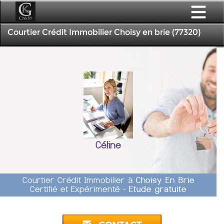
Courtier Crédit Immobilier Choisy en brie (77320)
Céline
Courtier Crédit Immobilier à
Choisy En Brie
Certifié et Expérimenté -
Etude gratuite