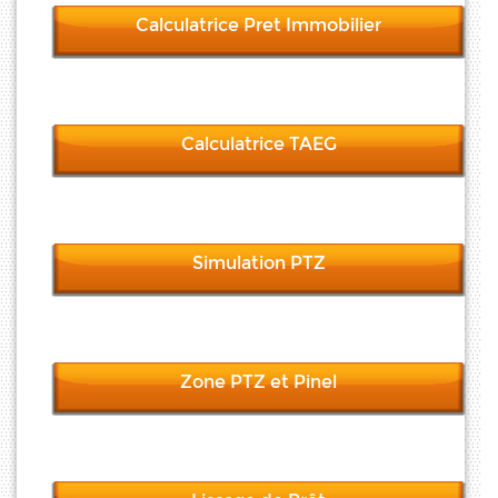
Calculatrice Pret Immobilier
Calculatrice TAEG
Simulation PTZ
Zone PTZ et Pinel