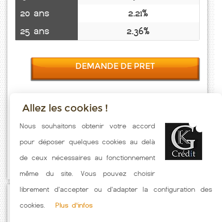
20 ans
2.21%
25 ans
2.36%
DEMANDE DE PRET
Allez les cookies !
Taux emprunt actualisés (Choisy En Brie) toutes les semaines. Taux
Nous souhaitons obtenir votre accord
Immobilier pratiqués par nos partenaires bancaires. Meilleur Taux
pour déposer quelques cookies au delà
hors assurance. Taux crédit immobilier indicatif fonction des
de ceux nécessaires au fonctionnement
caractéristiques de l'emprunteur.
même du site. Vous pouvez choisir
librement d'accepter ou d'adapter la configuration des
Passez à l'action
cookies.
Plus d'infos