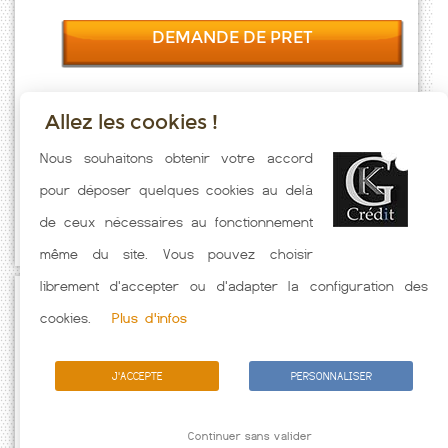
DEMANDE DE PRET
Allez les cookies !
Taux emprunt actualisés (Coulogne) toutes les semaines. Taux
Nous souhaitons obtenir votre accord
Immobilier pratiqués par nos partenaires bancaires. Meilleur Taux
pour déposer quelques cookies au delà
hors assurance. Taux crédit immobilier indicatif fonction des
de ceux nécessaires au fonctionnement
caractéristiques de l'emprunteur.
même du site. Vous pouvez choisir
librement d'accepter ou d'adapter la configuration des
Passez à l'action
cookies.
Plus d'infos
J'ACCEPTE
PERSONNALISER
Continuer sans valider