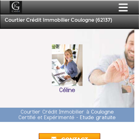
Courtier Crédit Immobilier Coulogne (62137)
Céline
Courtier Crédit Immobilier à
Coulogne
Certifié et Expérimenté -
Etude gratuite