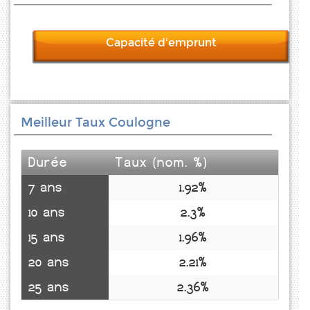
Capacité d'emprunt
Meilleur Taux Coulogne
Durée
Taux (nom. %)
7 ans
1.92%
10 ans
2.3%
15 ans
1.96%
20 ans
2.21%
25 ans
2.36%