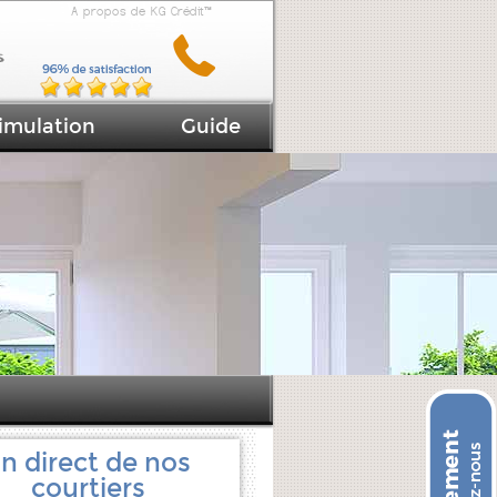
A propos de KG Crédit™
imulation
Guide
n direct de nos
courtiers