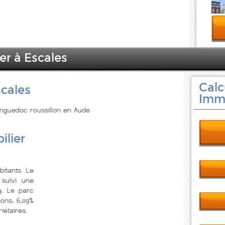
er à Escales
Calc
scales
Immo
Languedoc roussillon en Aude
ilier
itants. Le
suivi une
9. Le parc
ons, 6,09%
iétaires.