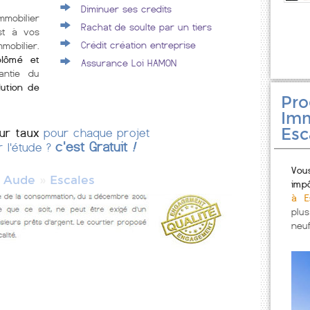
Diminuer ses credits
mmobilier
Rachat de soulte par un tiers
st à vos
Crédit création entreprise
mobilier.
plômé et
Assurance Loi HAMON
antie du
lution de
Pr
Imm
Esc
eur taux
pour chaque projet
c'est Gratuit
!
r l'étude ?
Vou
»
»
Aude
Escales
imp
à E
plu
neuf