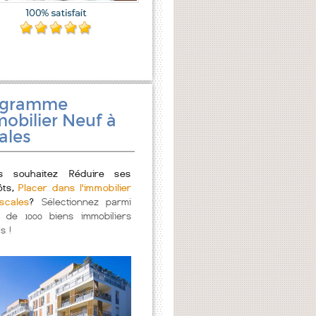
ogramme
obilier Neuf à
ales
s souhaitez Réduire ses
ôts,
Placer dans l'immobilier
scales
?
Sélectionnez parmi
s de 1000 biens immobiliers
s !