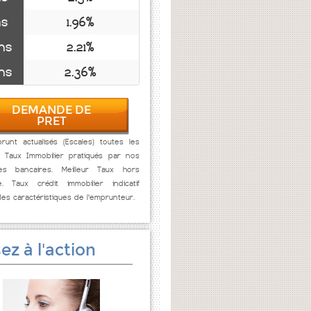
ns
1.96%
ns
2.21%
ns
2.36%
DEMANDE DE
PRET
unt actualisés (Escales) toutes les
. Taux Immobilier pratiqués par nos
res bancaires. Meilleur Taux hors
e. Taux crédit immobilier indicatif
des caractéristiques de l'emprunteur.
ez à l'action