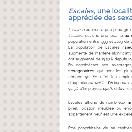
Escales
, une local
appréciée des sex
Escales
recense à peu près 36 ré
Escales
, est une une localité
au 
population entre 1999 et 2009 de 
La population de Escales
rajeu
augmente de manière significativ
ont augmenté de 19.23% depuis 19
En considérant ses avantages
sexagenaires
qui sont les plu
années 90. En effet les emploi
d'exploitants, 1,26% d'Artisans,
9,25% d'Employés, 14,21% d'Ouvrier
Escales affiche de nombreux
m
pinel, location meublée ou enc
appartement neuf est une excelle
Etre propriétaire de sa réside