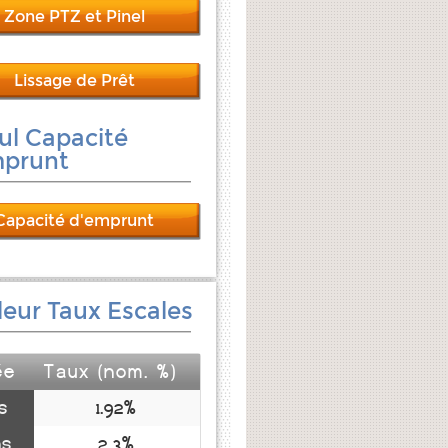
Zone PTZ et Pinel
Lissage de Prêt
ul Capacité
mprunt
Capacité d'emprunt
leur Taux Escales
ée
Taux (nom. %)
s
1.92%
ns
2.3%