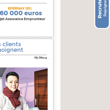
EPERNAY (51)
240 000 euros
160 000 euros
jet Assurance Emprunteur
 clients
oignent
Mr/Mme .