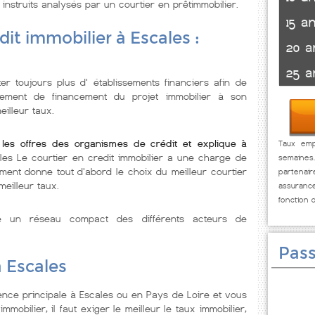
 instruits analysés par un courtier en prêtimmobilier.
15 a
it immobilier à Escales :
20 a
25 a
r toujours plus d' établissements financiers afin de
ssement de financement du projet immobilier à son
illeur taux.
les offres des organismes de crédit et explique à
Taux empr
ales Le courtier en credit immobilier a une charge de
semaines
ment donne tout d'abord le choix du meilleur courtier
partenai
meilleur taux.
assuranc
fonction 
se un réseau compact des différents acteurs de
Pass
à Escales
nce principale à Escales ou en Pays de Loire et vous
mmobilier, il faut exiger le meilleur le taux immobilier,