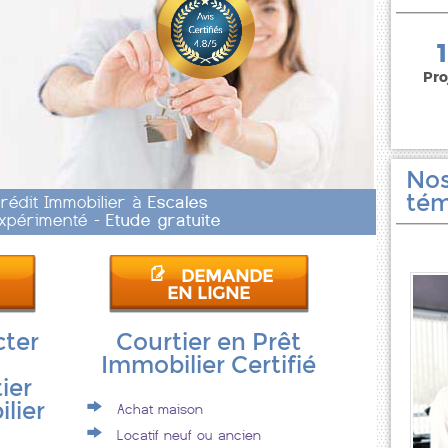
150 000 euros
Pro
Nos
tém
Crédit Immobilier à
Escales
 Expérimenté -
Etude gratuite
DEMANDE
EN LIGNE
cter
Courtier en Prêt
Immobilier Certifié
ier
lier
Achat maison
Locatif neuf ou ancien