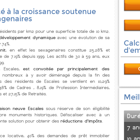
ité à la croissance soutenue
agenaires
sidents par km2 pour une superficie totale de 10 km2.
développement dynamique
avec une évolution de sa
Calc
7.74%.
d'e
nit
, en effet les sexagenaires constitue 25.28% et
e de 7.19% depuis 1999. Les actifs de 30 à 59 ans, eux
99.
, Escales,
est convoitée par principalement des
s nombreux à y avoir déménagé depuis la fin des
s des résidents de Escales se ventilent en 10,29%
 2,48% de Cadres , 8,19% de Profession Intermédiaires,
s et 27,15% de Retraités.
Meil
aison neuve Escales
sous réserve de son éligibilité
ore monuments historiques. Défiscaliser avec à un
Dur
nte solution pour obtenir des
réductions d'impôts
.
7 an
nce locative, 40% des demandes de prêt immobilier
10 a