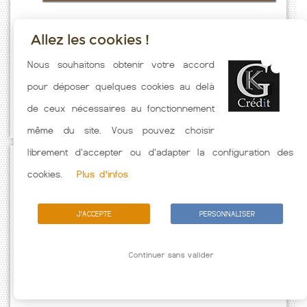
Allez les cookies !
Taux emprunt actualisés (Esvres) toutes les semaines. Taux Immobilier
Nous souhaitons obtenir votre accord
pratiqués par nos partenaires bancaires. Meilleur Taux hors
pour déposer quelques cookies au delà
assurance. Taux crédit immobilier indicatif fonction des
de ceux nécessaires au fonctionnement
caractéristiques de l'emprunteur.
même du site. Vous pouvez choisir
librement d'accepter ou d'adapter la configuration des
Passez à l'action
cookies.
Plus d'infos
J'ACCEPTE
PERSONNALISER
Continuer sans valider