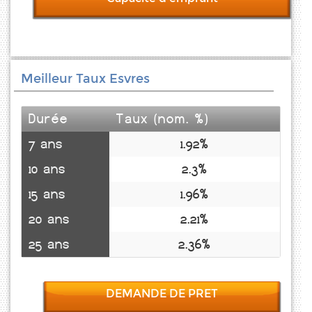
Meilleur Taux Esvres
Durée
Taux (nom. %)
7 ans
1.92%
10 ans
2.3%
15 ans
1.96%
20 ans
2.21%
25 ans
2.36%
DEMANDE DE PRET