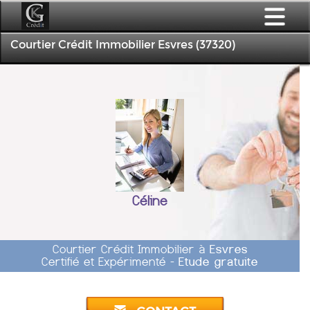
Courtier Crédit Immobilier Esvres (37320)
Céline
Courtier Crédit Immobilier à
Esvres
Certifié et Expérimenté -
Etude gratuite