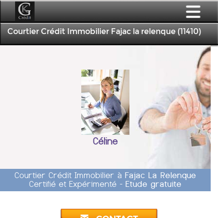
Courtier Crédit Immobilier Fajac la relenque (11410)
Céline
Courtier Crédit Immobilier à
Fajac La Relenque
Certifié et Expérimenté -
Etude gratuite