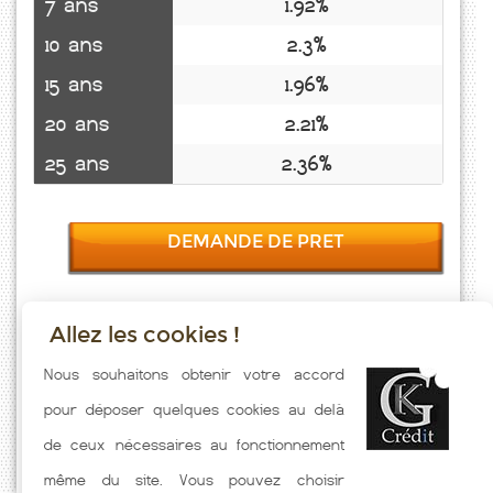
7 ans
1.92%
10 ans
2.3%
15 ans
1.96%
20 ans
2.21%
25 ans
2.36%
DEMANDE DE PRET
Allez les cookies !
Taux emprunt actualisés (Fajac La Relenque) toutes les semaines. Taux
Nous souhaitons obtenir votre accord
Immobilier pratiqués par nos partenaires bancaires. Meilleur Taux
pour déposer quelques cookies au delà
hors assurance. Taux crédit immobilier indicatif fonction des
de ceux nécessaires au fonctionnement
caractéristiques de l'emprunteur.
même du site. Vous pouvez choisir