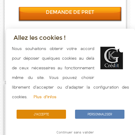
DEMANDE DE PRET
Allez les cookies !
Taux emprunt actualisés (Fallavier) toutes les semaines. Taux
Nous souhaitons obtenir votre accord
Immobilier pratiqués par nos partenaires bancaires. Meilleur Taux
pour déposer quelques cookies au delà
hors assurance. Taux crédit immobilier indicatif fonction des
de ceux nécessaires au fonctionnement
caractéristiques de l'emprunteur.
même du site. Vous pouvez choisir
librement d'accepter ou d'adapter la configuration des
Passez à l'action
cookies.
Plus d'infos
J'ACCEPTE
PERSONNALISER
Continuer sans valider