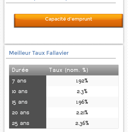
Capacité d'emprunt
Meilleur Taux Fallavier
Durée
Taux (nom. %)
7 ans
1.92%
10 ans
2.3%
15 ans
1.96%
20 ans
2.21%
25 ans
2.36%