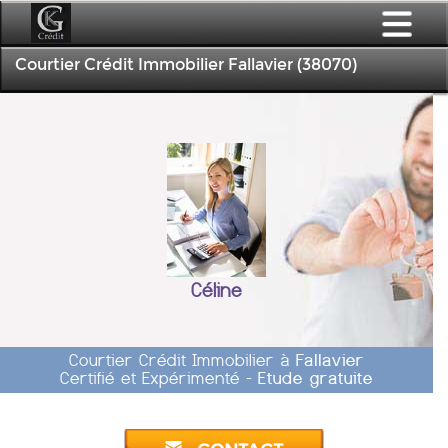
Courtier Crédit Immobilier Fallavier (38070)
Céline
Courtier Crédit Immobilier à
Fallavier
Certifié et Expérimenté -
Etude gratuite