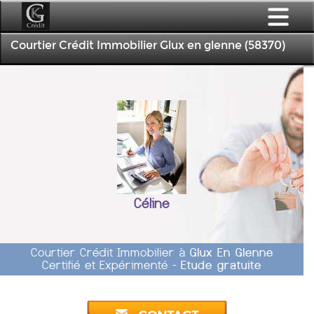
Courtier Crédit Immobilier Glux en glenne (58370)
Céline
Courtier Crédit Immobilier à
Glux En Glenne
Certifié et Expérimenté -
Etude gratuite