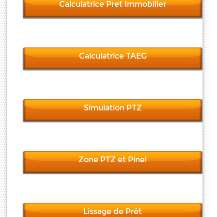
Calculatrice Pret Immobilier
Calculatrice TAEG
Simulation PTZ
Zone PTZ et Pinel
Lissage de Prêt