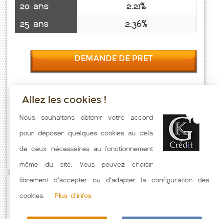
20 ans
2.21%
25 ans
2.36%
DEMANDE DE PRET
Allez les cookies !
Taux emprunt actualisés (Glux En Glenne) toutes les semaines. Taux
Nous souhaitons obtenir votre accord
Immobilier pratiqués par nos partenaires bancaires. Meilleur Taux
pour déposer quelques cookies au delà
hors assurance. Taux crédit immobilier indicatif fonction des
de ceux nécessaires au fonctionnement
caractéristiques de l'emprunteur.
même du site. Vous pouvez choisir
librement d'accepter ou d'adapter la configuration des
Passez à l'action
cookies.
Plus d'infos