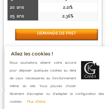
20 ans
2.21%
25 ans
2.36%
DEMANDE DE PRET
Allez les cookies !
Taux emprunt actualisés (Hongreau) toutes les semaines. Taux
Nous souhaitons obtenir votre accord
Immobilier pratiqués par nos partenaires bancaires. Meilleur Taux
pour déposer quelques cookies au delà
hors assurance. Taux crédit immobilier indicatif fonction des
de ceux nécessaires au fonctionnement
caractéristiques de l'emprunteur.
même du site. Vous pouvez choisir
librement d'accepter ou d'adapter la configuration des
Passez à l'action
cookies.
Plus d'infos