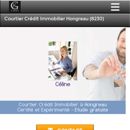
Courtier Crédit Immobilier Hongreau (8230)
Céline
Courtier Crédit Immobilier à
Hongreau
Certifié et Expérimenté -
Etude gratuite