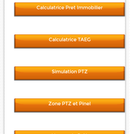
Calculatrice Pret Immobilier
Calculatrice TAEG
Simulation PTZ
Zone PTZ et Pinel