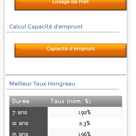
Lissage de Prêt
Calcul Capacité d'emprunt
Capacité d'emprunt
Meilleur Taux Hongreau
Durée
Taux (nom. %)
7 ans
1.92%
10 ans
2.3%
15 ans
1.96%