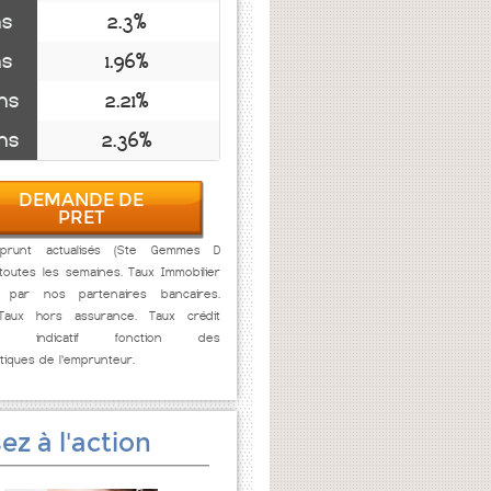
ns
2.3%
ns
1.96%
ns
2.21%
ns
2.36%
DEMANDE DE
PRET
prunt actualisés (Ste Gemmes D
toutes les semaines. Taux Immobilier
s par nos partenaires bancaires.
 Taux hors assurance. Taux crédit
lier indicatif fonction des
stiques de l'emprunteur.
ez à l'action