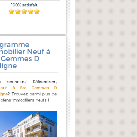
ogramme
obilier Neuf à
e Gemmes D
igne
s souhaitez Défiscaliser,
vestir à Ste Gemmes D
igne
?
Trouvez parmi plus de
 biens immobiliers neufs !