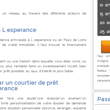
10 a
15 a
e un réseau au travers des différents acteurs de
20 a
à L esperance
25 a
idence principale à L esperance ou en Pays de Loire
de crédit immobilier, il faut trouver le financement
Taux em
ent ou une maison dans laquelle vous allez vivre, ou
Andigne) 
u plus rentable faire un investissement locatif, bien
pratiqué
prêt possible, au taux d’intérêt le plus faible.
Meilleur
immobi
caractéri
r un courtier de prêt
erance
Pass
lier fera une étude~une analyse~un examen~un
 forte personnalisation de votre dossier de demande
tre situation personnelle (divorcé, étranger, expatrié