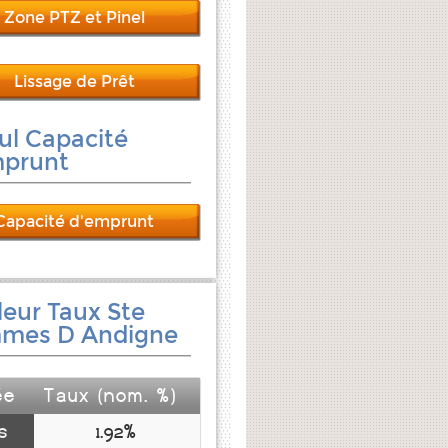
Zone PTZ et Pinel
Lissage de Prêt
ul Capacité
mprunt
Capacité d'emprunt
leur Taux Ste
mes D Andigne
ée
Taux (nom. %)
s
1.92%