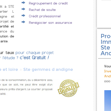
Regroupement de credit
dit à STE
Rachat de soulte
rtier L
Crédit professionnel
agne et
projet de
Renégocier son assurance
rtifié et
rance du
Pr
lution de
Imm
mante
.
St
And
eur taux
pour chaque projet
c'est Gratuit
!
r l'étude ?
Vou
»
 et loire
Ste gemmes d andigne
In
And
1000