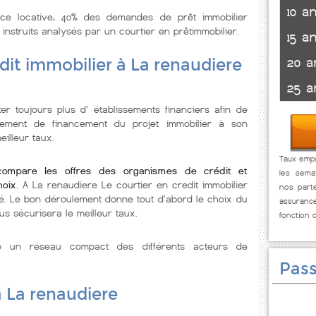
10 a
nce locative, 40% des demandes de prêt immobilier
 instruits analysés par un courtier en prêtimmobilier.
15 a
20 a
dit immobilier à La renaudiere
25 a
r toujours plus d' établissements financiers afin de
ssement de financement du projet immobilier à son
illeur taux.
Taux empr
compare les offres des organismes de crédit et
les sema
hoix
. A La renaudiere Le courtier en credit immobilier
nos parte
é. Le bon déroulement donne tout d'abord le choix du
assuranc
us sécurisera le meilleur taux.
fonction 
se un réseau compact des différents acteurs de
Pass
à La renaudiere