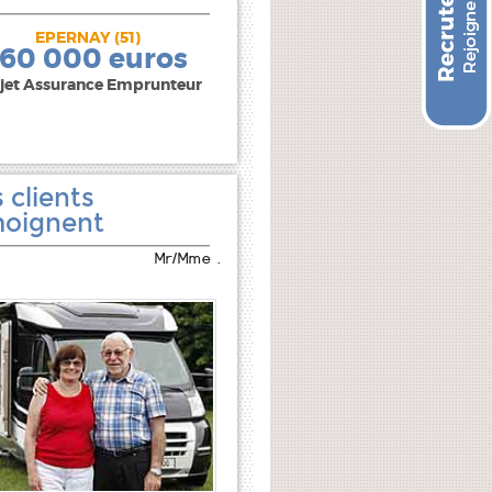
EPERNAY (51)
240 000 euros
160 000 euros
jet Assurance Emprunteur
 clients
oignent
Mr/Mme .