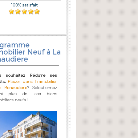
ogramme
obilier Neuf à La
audiere
s souhaitez Réduire ses
ôts,
Placer dans l'immobilier
a Renaudiere
?
Sélectionnez
mi plus de 1000 biens
biliers neufs !