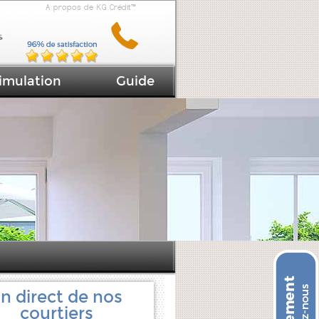
A propos de KG Crédit™
imulation
Guide
n direct de nos
courtiers