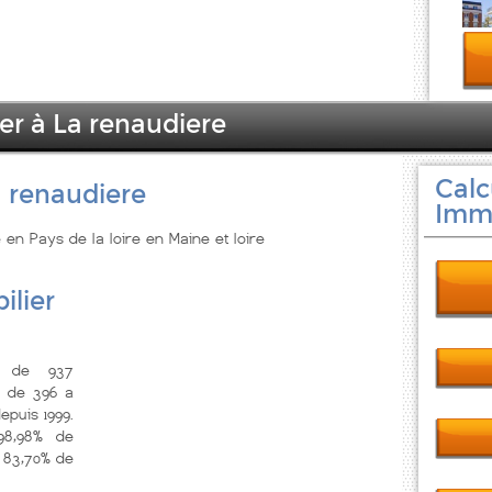
er à La renaudiere
Calc
a renaudiere
Immo
 en Pays de la loire en Maine et loire
ilier
s de 937
, de 396 a
epuis 1999.
8,98% de
 83,70% de