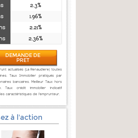
ns
2.3%
ns
1.96%
ns
2.21%
ns
2.36%
DEMANDE DE
PRET
unt actualisés (La Renaudiere) toutes
ines. Taux Immobilier pratiqués par
naires bancaires. Meilleur Taux hors
e. Taux crédit immobilier indicatif
des caractéristiques de l'emprunteur.
ez à l'action