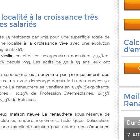
 localité à la croissance très
es salariés
 45 résidents par km2 pour une superficie totale de
Calc
une localité
à la croissance vive
avec une évolution
d'e
09 de 18.46%.
vieillit
, en effet les sexagenaires constitue 17.73% et
11% depuis 1999. Les actifs de 30 à 59 ans, eux ont
La renaudiere,
est convoitée par principalement des
eux à y avoir déménagé depuis la fin des années 90.
s de La renaudiere se ventilent en 5,49% d'exploitants,
res , 10,29% de Profession Intermédiaires, 16,35%
Meil
2,33% de Retraités.
Ren
breux
maison neuve La renaudiere
sous réserve de
meublée ou encore monuments historiques. Défiscaliser
Dur
 une excellente solution pour obtenir des
réductions
7 an