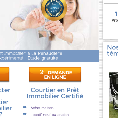
150 000 euros
Pro
Nos
tém
it Immobilier à
La Renaudiere
 Expérimenté -
Etude gratuite
DEMANDE
EN LIGNE
cter
Courtier en Prêt
Immobilier Certifié
ier
lier
Achat maison
?
Locatif neuf ou ancien