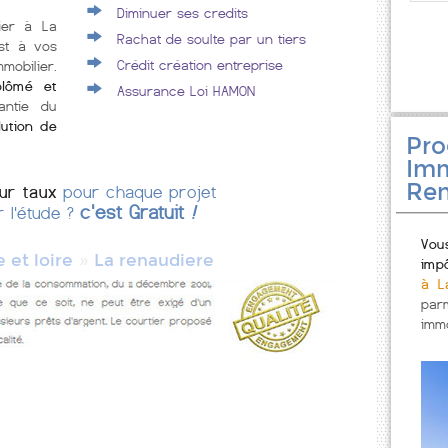
Diminuer ses credits
lier à La
Rachat de soulte par un tiers
st à vos
Crédit création entreprise
mobilier.
plômé et
Assurance Loi HAMON
antie du
lution de
Pr
Imm
Ren
eur taux
pour chaque projet
c'est Gratuit
!
r l'étude ?
Vou
»
 et loire
La renaudiere
imp
à L
par
immo