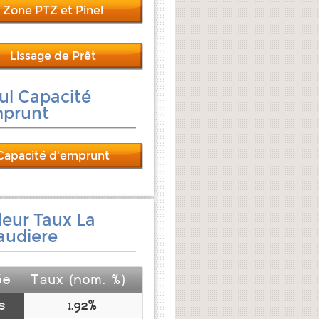
Zone PTZ et Pinel
Lissage de Prêt
ul Capacité
mprunt
Capacité d'emprunt
leur Taux La
audiere
ée
Taux (nom. %)
s
1.92%