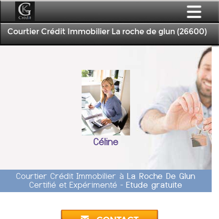
Courtier Crédit Immobilier La roche de glun (26600)
Céline
Courtier Crédit Immobilier à
La Roche De Glun
Certifié et Expérimenté -
Etude gratuite