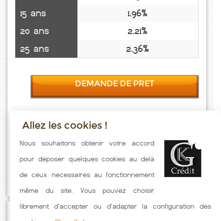
15 ans
1.96%
20 ans
2.21%
25 ans
2.36%
DEMANDE DE PRET
Allez les cookies !
Taux emprunt actualisés (La Roche De Glun) toutes les semaines. Taux
Nous souhaitons obtenir votre accord
Immobilier pratiqués par nos partenaires bancaires. Meilleur Taux
pour déposer quelques cookies au delà
hors assurance. Taux crédit immobilier indicatif fonction des
de ceux nécessaires au fonctionnement
caractéristiques de l'emprunteur.
même du site. Vous pouvez choisir
librement d'accepter ou d'adapter la configuration des
Passez à l'action