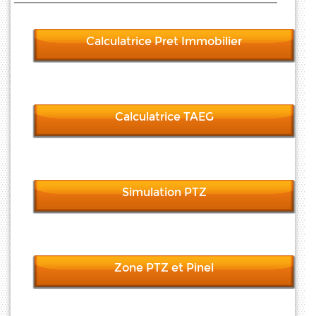
Calculatrice Pret Immobilier
Calculatrice TAEG
Simulation PTZ
Zone PTZ et Pinel