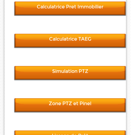
Calculatrice Pret Immobilier
Calculatrice TAEG
Simulation PTZ
Zone PTZ et Pinel