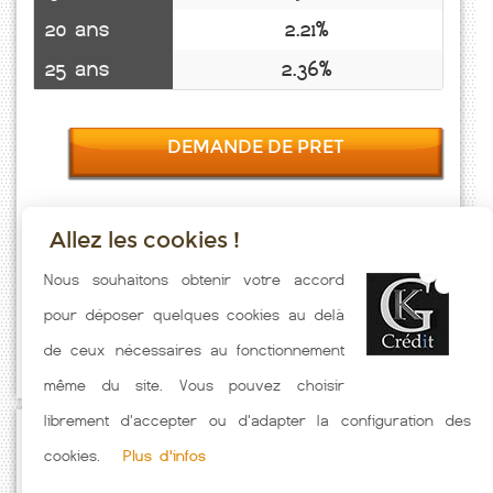
20 ans
2.21%
25 ans
2.36%
DEMANDE DE PRET
Allez les cookies !
Taux emprunt actualisés (La Sentinelle) toutes les semaines. Taux
Nous souhaitons obtenir votre accord
Immobilier pratiqués par nos partenaires bancaires. Meilleur Taux
pour déposer quelques cookies au delà
hors assurance. Taux crédit immobilier indicatif fonction des
de ceux nécessaires au fonctionnement
caractéristiques de l'emprunteur.
même du site. Vous pouvez choisir
librement d'accepter ou d'adapter la configuration des
Passez à l'action
cookies.
Plus d'infos