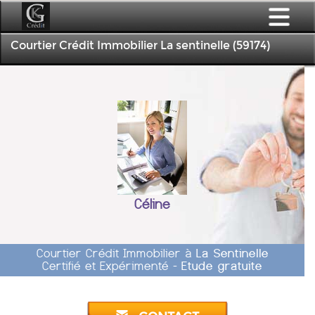
Courtier Crédit Immobilier La sentinelle (59174)
Céline
Courtier Crédit Immobilier à
La Sentinelle
Certifié et Expérimenté -
Etude gratuite