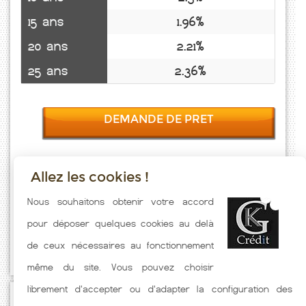
15 ans
1.96%
20 ans
2.21%
25 ans
2.36%
DEMANDE DE PRET
Allez les cookies !
Taux emprunt actualisés (Bonnetable) toutes les semaines. Taux
Nous souhaitons obtenir votre accord
Immobilier pratiqués par nos partenaires bancaires. Meilleur Taux
pour déposer quelques cookies au delà
hors assurance. Taux crédit immobilier indicatif fonction des
de ceux nécessaires au fonctionnement
caractéristiques de l'emprunteur.
même du site. Vous pouvez choisir
librement d'accepter ou d'adapter la configuration des
Passez à l'action