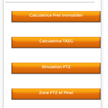
Calculatrice Pret Immobilier
Calculatrice TAEG
Simulation PTZ
Zone PTZ et Pinel