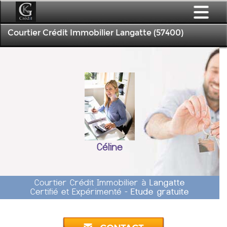
Courtier Crédit Immobilier Langatte (57400)
Céline
Courtier Crédit Immobilier à
Langatte
Certifié et Expérimenté -
Etude gratuite