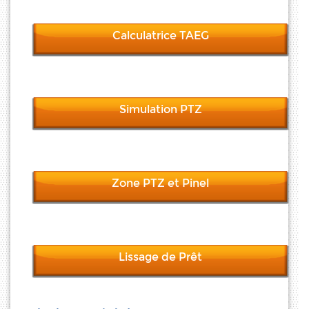
Calculatrice TAEG
Simulation PTZ
Zone PTZ et Pinel
Lissage de Prêt