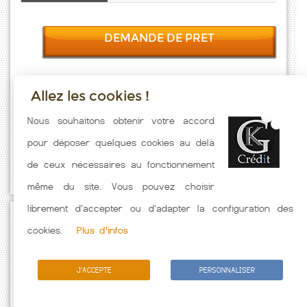
DEMANDE DE PRET
Allez les cookies !
Taux emprunt actualisés (Langatte) toutes les semaines. Taux
Nous souhaitons obtenir votre accord
Immobilier pratiqués par nos partenaires bancaires. Meilleur Taux
pour déposer quelques cookies au delà
hors assurance. Taux crédit immobilier indicatif fonction des
de ceux nécessaires au fonctionnement
caractéristiques de l'emprunteur.
même du site. Vous pouvez choisir
librement d'accepter ou d'adapter la configuration des
Passez à l'action
cookies.
Plus d'infos
J'ACCEPTE
PERSONNALISER