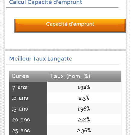
Calcul Capacité d'emprunt
Capacité d'emprunt
Meilleur Taux Langatte
Durée
Taux (nom. %)
7 ans
1.92%
10 ans
2.3%
15 ans
1.96%
20 ans
2.21%
25 ans
2.36%