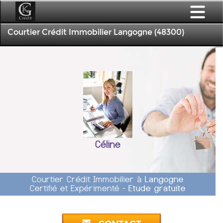
Courtier Crédit Immobilier Langogne (48300)
Céline
Courtier Crédit Immobilier à
Langogne
Certifié et Expérimenté -
Etude gratuite