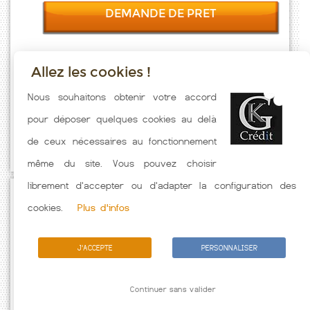
DEMANDE DE PRET
Allez les cookies !
Taux emprunt actualisés (Langogne) toutes les semaines. Taux
Nous souhaitons obtenir votre accord
Immobilier pratiqués par nos partenaires bancaires. Meilleur Taux
pour déposer quelques cookies au delà
hors assurance. Taux crédit immobilier indicatif fonction des
de ceux nécessaires au fonctionnement
caractéristiques de l'emprunteur.
même du site. Vous pouvez choisir
librement d'accepter ou d'adapter la configuration des
Passez à l'action
cookies.
Plus d'infos
J'ACCEPTE
PERSONNALISER
Continuer sans valider