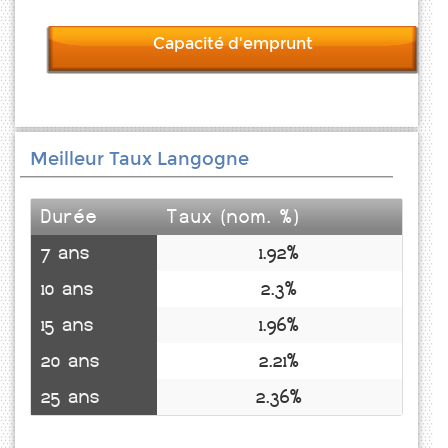
Capacité d'emprunt
Meilleur Taux Langogne
Durée
Taux (nom. %)
7 ans
1.92%
10 ans
2.3%
15 ans
1.96%
20 ans
2.21%
25 ans
2.36%