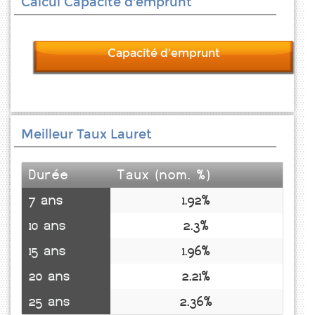
Calcul Capacité d'emprunt
Capacité d'emprunt
Meilleur Taux Lauret
Durée
Taux (nom. %)
7 ans
1.92%
10 ans
2.3%
15 ans
1.96%
20 ans
2.21%
25 ans
2.36%