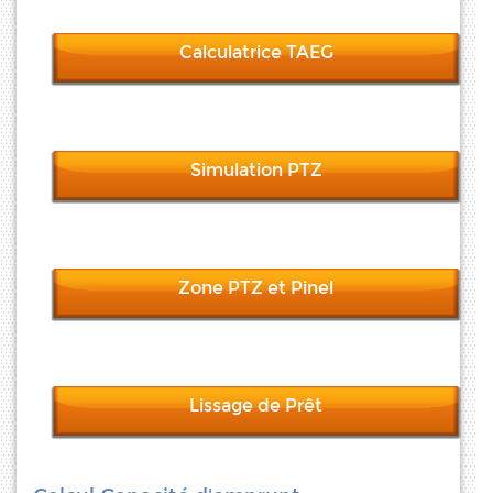
Calculatrice TAEG
Simulation PTZ
Zone PTZ et Pinel
Lissage de Prêt