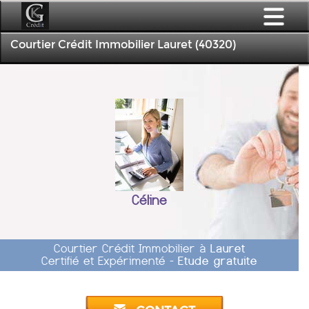
Courtier Crédit Immobilier Lauret (40320)
Céline
Courtier Crédit Immobilier à
Lauret
Certifié et Expérimenté -
Etude gratuite