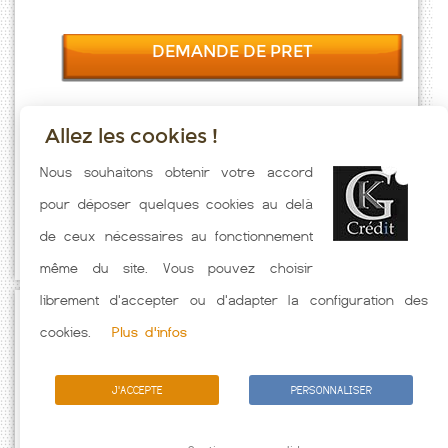
DEMANDE DE PRET
Allez les cookies !
Taux emprunt actualisés (Lauret) toutes les semaines. Taux Immobilier
Nous souhaitons obtenir votre accord
pratiqués par nos partenaires bancaires. Meilleur Taux hors
pour déposer quelques cookies au delà
assurance. Taux crédit immobilier indicatif fonction des
de ceux nécessaires au fonctionnement
caractéristiques de l'emprunteur.
même du site. Vous pouvez choisir
librement d'accepter ou d'adapter la configuration des
Passez à l'action
cookies.
Plus d'infos
J'ACCEPTE
PERSONNALISER