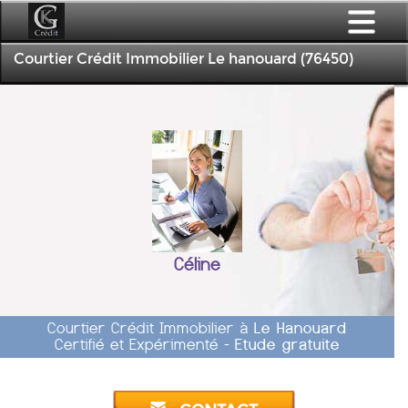
Courtier Crédit Immobilier Le hanouard (76450)
Céline
Courtier Crédit Immobilier à
Le Hanouard
Certifié et Expérimenté -
Etude gratuite