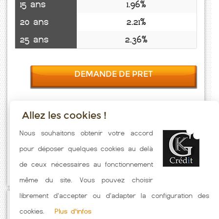
15 ans
1.96%
20 ans
2.21%
25 ans
2.36%
DEMANDE DE PRET
Allez les cookies !
Taux emprunt actualisés (Le Hanouard) toutes les semaines. Taux
Nous souhaitons obtenir votre accord
Immobilier pratiqués par nos partenaires bancaires. Meilleur Taux
pour déposer quelques cookies au delà
hors assurance. Taux crédit immobilier indicatif fonction des
de ceux nécessaires au fonctionnement
caractéristiques de l'emprunteur.
même du site. Vous pouvez choisir
librement d'accepter ou d'adapter la configuration des
Passez à l'action
cookies.
Plus d'infos