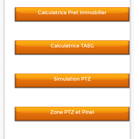
Calculatrice Pret Immobilier
Calculatrice TAEG
Simulation PTZ
Zone PTZ et Pinel