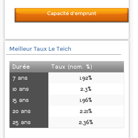
Capacité d'emprunt
Meilleur Taux Le Teich
Durée
Taux (nom. %)
7 ans
1.92%
10 ans
2.3%
15 ans
1.96%
20 ans
2.21%
25 ans
2.36%