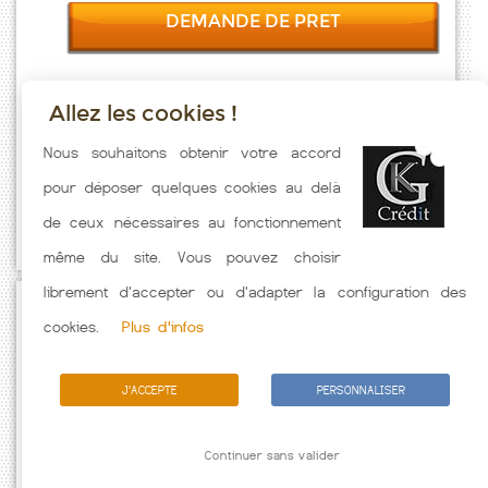
DEMANDE DE PRET
Allez les cookies !
Taux emprunt actualisés (Le Teich) toutes les semaines. Taux
Nous souhaitons obtenir votre accord
Immobilier pratiqués par nos partenaires bancaires. Meilleur Taux
pour déposer quelques cookies au delà
hors assurance. Taux crédit immobilier indicatif fonction des
de ceux nécessaires au fonctionnement
caractéristiques de l'emprunteur.
même du site. Vous pouvez choisir
librement d'accepter ou d'adapter la configuration des
Passez à l'action
cookies.
Plus d'infos
J'ACCEPTE
PERSONNALISER
Continuer sans valider