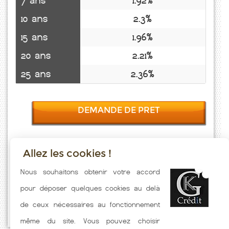
7 ans
1.92%
10 ans
2.3%
15 ans
1.96%
20 ans
2.21%
25 ans
2.36%
DEMANDE DE PRET
Allez les cookies !
Taux emprunt actualisés (Limey Remenauville) toutes les semaines.
Nous souhaitons obtenir votre accord
Taux Immobilier pratiqués par nos partenaires bancaires. Meilleur
pour déposer quelques cookies au delà
Taux hors assurance. Taux crédit immobilier indicatif fonction des
de ceux nécessaires au fonctionnement
caractéristiques de l'emprunteur.
même du site. Vous pouvez choisir