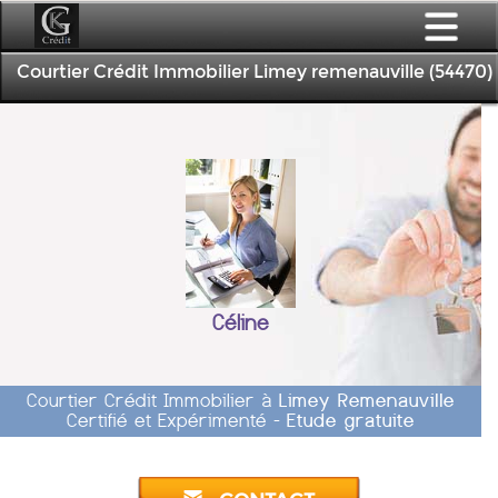
Courtier Crédit Immobilier Limey remenauville (54470)
Céline
Courtier Crédit Immobilier à
Limey Remenauville
Certifié et Expérimenté -
Etude gratuite