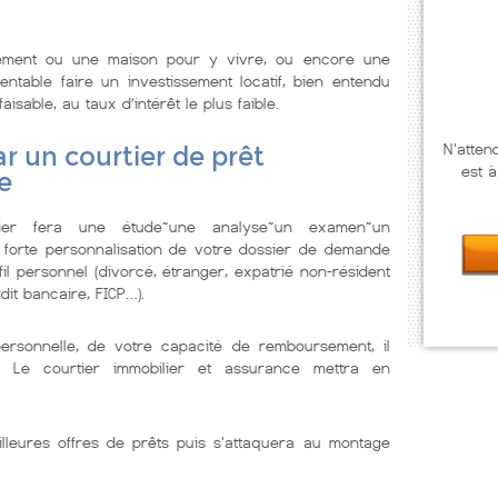
tement ou une maison pour y vivre, ou encore une
ntable faire un investissement locatif, bien entendu
isable, au taux d’intérêt le plus faible.
N'atten
r un courtier de prêt
est à
e
lier fera une étude~une analyse~un examen~un
 forte personnalisation de votre dossier de demande
il personnel (divorcé, étranger, expatrié non-résident
dit bancaire, FICP…).
personnelle, de votre capacité de remboursement, il
. Le courtier immobilier et assurance mettra en
illeures offres de prêts puis s'attaquera au montage