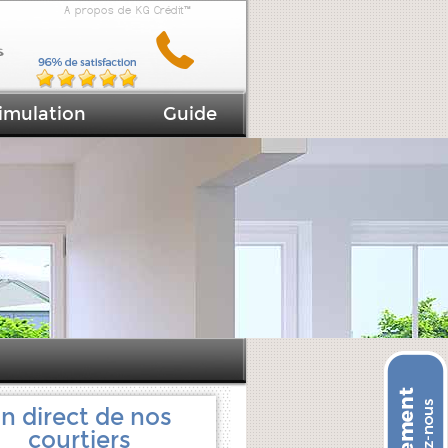
A propos de KG Crédit™
imulation
Guide
n direct de nos
courtiers