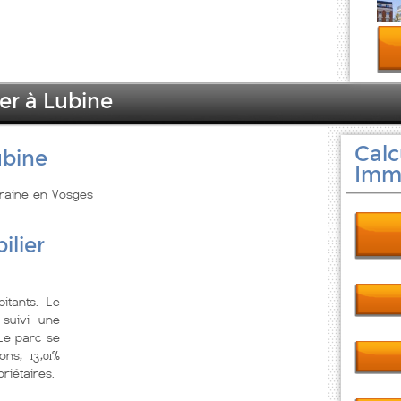
er à Lubine
Calc
ubine
Immo
rraine en Vosges
ilier
itants. Le
suivi une
 Le parc se
ns, 13,01%
riétaires.