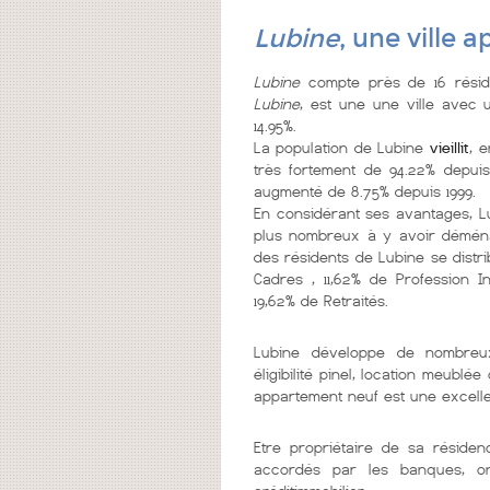
Lubine
, une ville 
Lubine
compte près de 16 réside
Lubine
, est une une ville
avec u
14.95%.
La population de Lubine
vieillit
, 
très fortement de 94.22% depuis
augmenté de 8.75% depuis 1999.
En considérant ses avantages, L
plus nombreux à y avoir déménag
des résidents de Lubine se distri
Cadres , 11,62% de Profession In
19,62% de Retraités.
Lubine développe de nombr
éligibilité pinel, location meubl
appartement neuf est une excelle
Etre propriétaire de sa réside
accordés par les banques, on