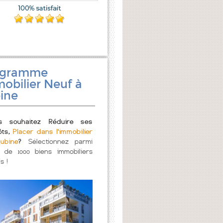
ogramme
obilier Neuf à
ine
s souhaitez Réduire ses
ôts,
Placer dans l'immobilier
ubine
?
Sélectionnez parmi
s de 1000 biens immobiliers
s !