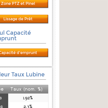
Zone PTZ et Pinel
Lissage de Prêt
ul Capacité
mprunt
Capacité d'emprunt
leur Taux Lubine
ée
Taux (nom. %)
s
1.92%
ns
2.3%