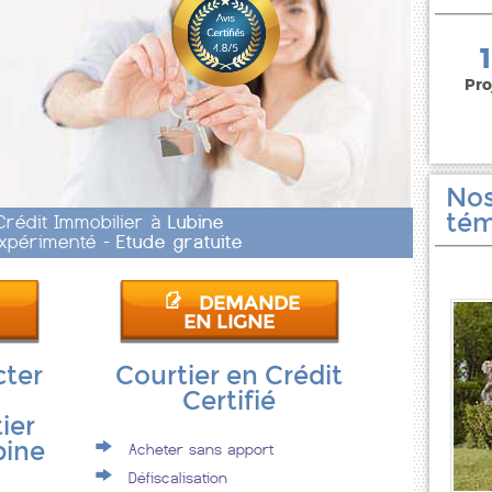
150 000 euros
Pro
Nos
tém
Crédit Immobilier à
Lubine
 Expérimenté -
Etude gratuite
DEMANDE
EN LIGNE
cter
Courtier en Crédit
Certifié
ier
bine
Acheter sans apport
Défiscalisation