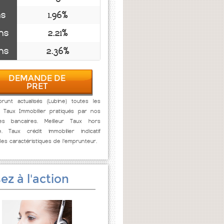
ns
1.96%
ns
2.21%
ns
2.36%
DEMANDE DE
PRET
runt actualisés (Lubine) toutes les
. Taux Immobilier pratiqués par nos
res bancaires. Meilleur Taux hors
e. Taux crédit immobilier indicatif
des caractéristiques de l'emprunteur.
ez à l'action