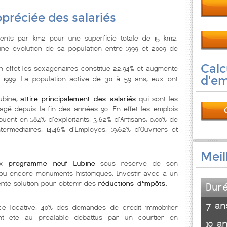
appréciée des salariés
nts par km2 pour une superficie totale de 15 km2.
ne évolution de sa population entre 1999 et 2009 de
Calc
en effet les sexagenaires constitue 22.94% et augmente
d'e
 1999. La population active de 30 à 59 ans, eux ont
ubine,
attire principalement des salariés
qui sont les
é depuis la fin des années 90. En effet les emplois
buent en 1,84% d'exploitants, 3,62% d'Artisans, 0,00% de
termédiaires, 14,46% d'Employés, 19,62% d'Ouvriers et
Meil
eux
programme neuf Lubine
sous réserve de son
ée ou encore monuments historiques. Investir avec à un
nte solution pour obtenir des
réductions d'impôts
.
Dur
7 an
nce locative, 40% des demandes de crédit immobilier
t été au préalable débattus par un courtier en
10 a