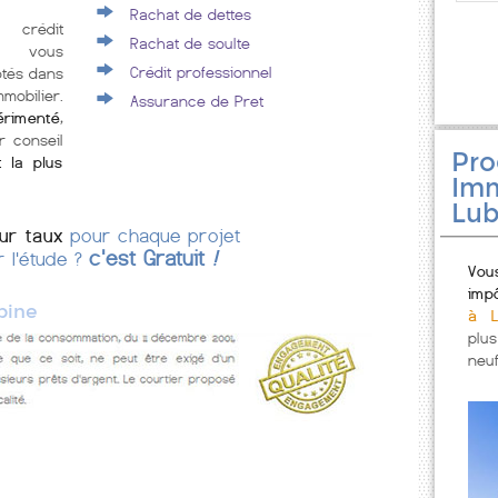
Rachat de dettes
 crédit
Rachat de soulte
e vous
Crédit professionnel
ôtés dans
mobilier.
Assurance de Pret
érimenté
,
r conseil
Pr
t la plus
Imm
Lub
eur taux
pour chaque projet
c'est Gratuit
!
r l'étude ?
Vou
imp
bine
à L
plu
neuf