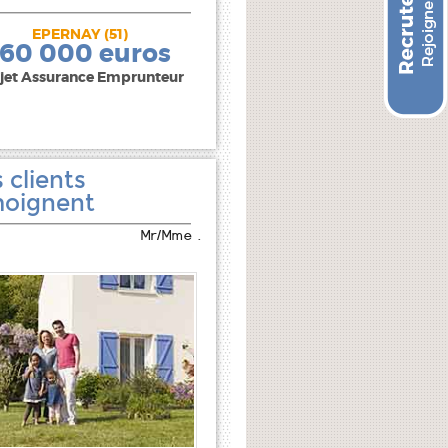
EPERNAY (51)
240 000 euros
160 000 euros
jet Assurance Emprunteur
 clients
oignent
Mr/Mme .