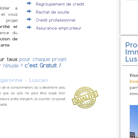
Regroupement de credit
bilier à
Rachat de soulte
 et vous
Crédit professionnel
 projet
rtifié et
Assurance emprunteur
rance du
lution de
Pr
mante
.
Imm
Lus
eur taux
pour chaque projet
c'est Gratuit
!
r l'étude ?
Vou
»
 garonne
Luscan
Inv
par
immo