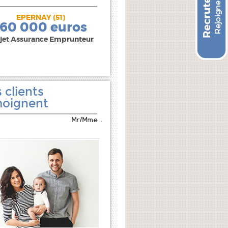
EPERNAY (51)
240 000 euros
160 000 euros
jet Assurance Emprunteur
 clients
oignent
Mr/Mme .