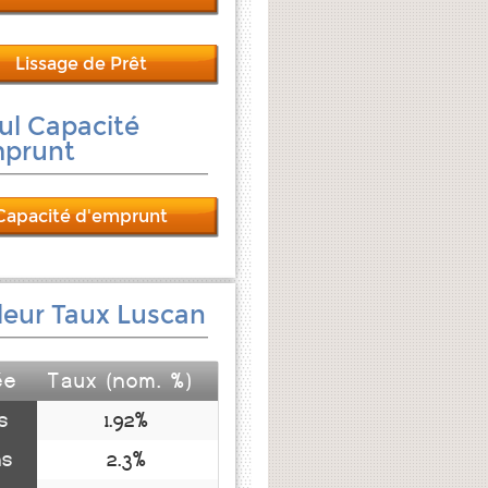
Lissage de Prêt
ul Capacité
mprunt
Capacité d'emprunt
leur Taux Luscan
ée
Taux (nom. %)
s
1.92%
ns
2.3%