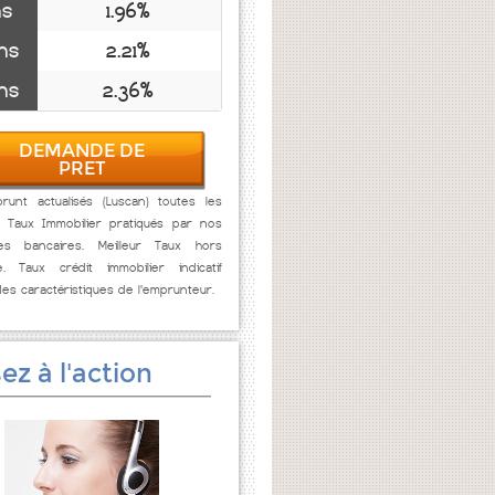
ns
1.96%
ns
2.21%
ns
2.36%
DEMANDE DE
PRET
runt actualisés (Luscan) toutes les
. Taux Immobilier pratiqués par nos
res bancaires. Meilleur Taux hors
e. Taux crédit immobilier indicatif
des caractéristiques de l'emprunteur.
ez à l'action