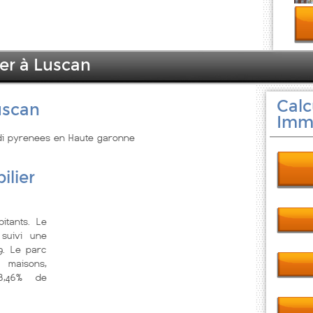
ier à Luscan
Calc
uscan
Immo
idi pyrenees en Haute garonne
ilier
itants. Le
suivi une
9. Le parc
 maisons,
8,46% de