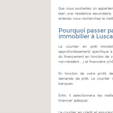
Que vous souhaitiez un appartem
bien une résidence secondaire, o
entendu vous recherchez le meilleu
Pourquoi passer pa
immobilier à Lusc
Le courtier en prêt immobi
approfondissement} spécifique à
du financement en fonction de vo
non-résident …) et financière (chô
En fonction de votre profil, d
demande de prêt. Le courtier 
banques.
Enfin, il sélectionnera les me
financier adéquat.
Le courtier en crédit et assuranc