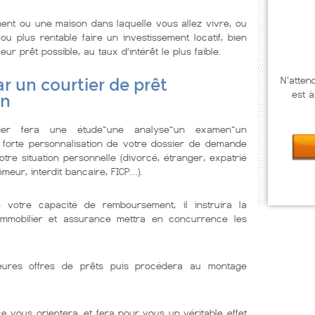
ent ou une maison dans laquelle vous allez vivre, ou
u plus rentable faire un investissement locatif, bien
r prêt possible, au taux d’intérêt le plus faible.
N'atten
r un courtier de prêt
est à
an
lier fera une étude~une analyse~un examen~un
 forte personnalisation de votre dossier de demande
tre situation personnelle (divorcé, étranger, expatrié
meur, interdit bancaire, FICP…).
e votre capacité de remboursement, il instruira la
immobilier et assurance mettra en concurrence les
illeures offres de prêts puis procédera au montage
e vous orientera, et fera pour vous un véritable effet