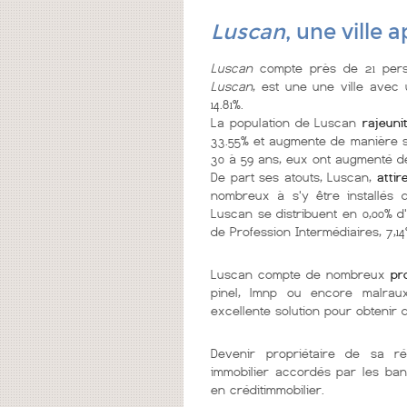
Luscan
, une ville
Luscan
compte près de 21 pers
Luscan
, est une une ville
avec 
14.81%.
La population de Luscan
rajeuni
33.55% et augmente de manière sig
30 à 59 ans, eux ont augmenté de
De part ses atouts, Luscan,
atti
nombreux à s'y être installés d
Luscan se distribuent en 0,00% d'
de Profession Intermédiaires, 7,14
Luscan compte de nombreux
pr
pinel, lmnp ou encore malrau
excellente solution pour obtenir
Devenir propriétaire de sa r
immobilier accordés par les ban
en créditimmobilier.