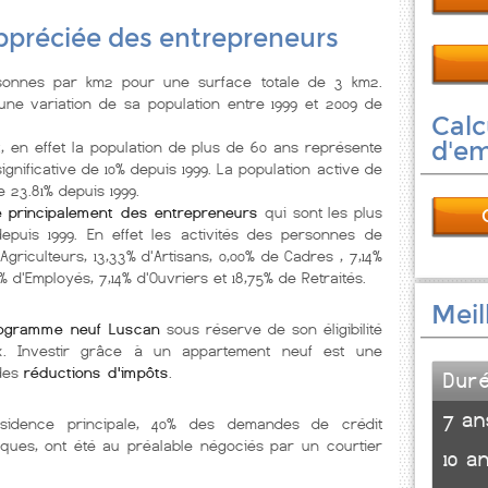
 appréciée des entrepreneurs
onnes par km2 pour une surface totale de 3 km2.
une variation de sa population entre 1999 et 2009 de
Calc
d'e
t
, en effet la population de plus de 60 ans représente
nificative de 10% depuis 1999. La population active de
 23.81% depuis 1999.
re principalement des entrepreneurs
qui sont les plus
epuis 1999. En effet les activités des personnes de
Agriculteurs, 13,33% d'Artisans, 0,00% de Cadres , 7,14%
% d'Employés, 7,14% d'Ouvriers et 18,75% de Retraités.
Meil
ogramme neuf Luscan
sous réserve de son éligibilité
x. Investir grâce à un appartement neuf est une
 des
réductions d'impôts
.
Dur
7 an
ésidence principale, 40% des demandes de crédit
ques, ont été au préalable négociés par un courtier
10 a