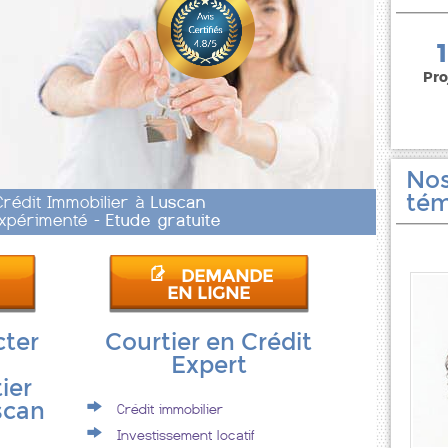
150 000 euros
Pro
Nos
tém
Crédit Immobilier à
Luscan
 Expérimenté -
Etude gratuite
DEMANDE
EN LIGNE
cter
Courtier en Crédit
Expert
ier
scan
Crédit immobilier
Investissement locatif