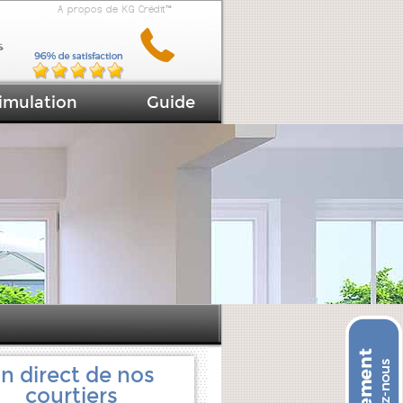
A propos de KG Crédit™
imulation
Guide
n direct de nos
courtiers