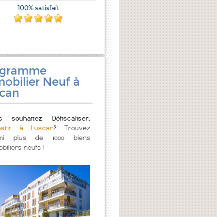
ogramme
obilier Neuf à
can
s souhaitez Défiscaliser,
estir à Luscan
?
Trouvez
mi plus de 1000 biens
biliers neufs !