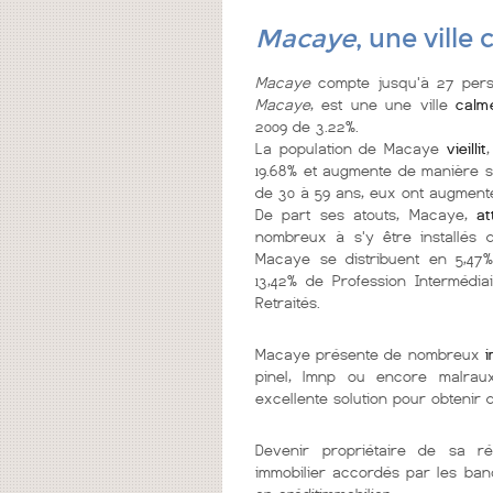
Macaye
, une ville
Macaye
compte jusqu'à 27 pers
Macaye
, est une une ville
calm
2009 de 3.22%.
La population de Macaye
vieillit
19.68% et augmente de manière sig
de 30 à 59 ans, eux ont augmenté
De part ses atouts, Macaye,
at
nombreux à s'y être installés d
Macaye se distribuent en 5,47% 
13,42% de Profession Intermédiai
Retraités.
Macaye présente de nombreux
pinel, lmnp ou encore malrau
excellente solution pour obtenir
Devenir propriétaire de sa r
immobilier accordés par les ban