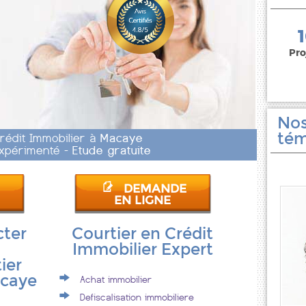
150 000 euros
Pro
Nos
tém
Crédit Immobilier à
Macaye
 Expérimenté -
Etude gratuite
DEMANDE
EN LIGNE
cter
Courtier en Crédit
Immobilier Expert
ier
acaye
Achat immobilier
Defiscalisation immobiliere