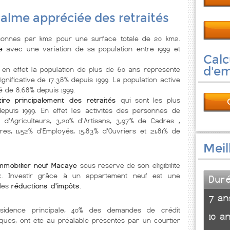
 calme appréciée des retraités
onnes par km2 pour une surface totale de 20 km2.
e
avec une variation de sa population entre 1999 et
Calc
d'e
, en effet la population de plus de 60 ans représente
nificative de 17.38% depuis 1999. La population active
 de 8.68% depuis 1999.
tire principalement des retraités
qui sont les plus
epuis 1999. En effet les activités des personnes de
d'Agriculteurs, 3,20% d'Artisans, 3,97% de Cadres ,
res, 11,52% d'Employés, 15,83% d'Ouvriers et 21,81% de
Meil
immobilier neuf Macaye
sous réserve de son éligibilité
x. Investir grâce à un appartement neuf est une
Dur
 des
réductions d'impôts
.
7 an
ésidence principale, 40% des demandes de crédit
10 a
ques, ont été au préalable présentés par un courtier