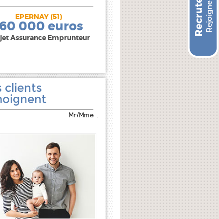
EPERNAY (51)
240 000 euros
160 000 euros
jet Assurance Emprunteur
 clients
oignent
Mr/Mme .