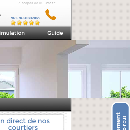
A propos de KG Crédit™
imulation
Guide
n direct de nos
courtiers