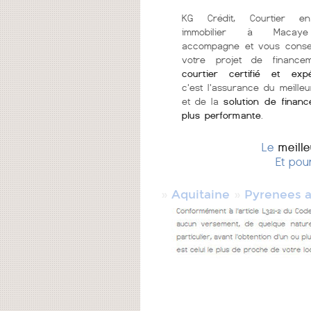
KG Crédit, Courtier en
immobilier à Macay
accompagne et vous consei
votre projet de finance
courtier certifié et exp
c'est l'assurance du meilleu
et de la
solution de finan
plus performante
.
Le
meill
Et pou
»
»
Aquitaine
Pyrenees a