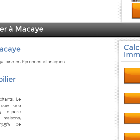
ier à Macaye
Calc
Macaye
Immo
quitaine en Pyrenees atlantiques
ilier
itants. Le
suivi une
9. Le parc
 maisons,
79,51% de