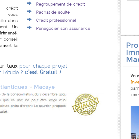
Regroupement de credit
 crédit
Rachat de soulte
e vous
Crédit professionnel
lle dans
ment.
Un
Renégocier son assurance
érimenté
,
r conseil
Pr
cement la
Imm
Ma
eur taux
pour chaque projet
c'est Gratuit
!
r l'étude ?
Vou
Inv
»
tlantiques
Macaye
par
immo