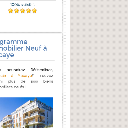
ogramme
obilier Neuf à
caye
s souhaitez Défiscaliser,
estir à Macaye
?
Trouvez
mi plus de 1000 biens
biliers neufs !