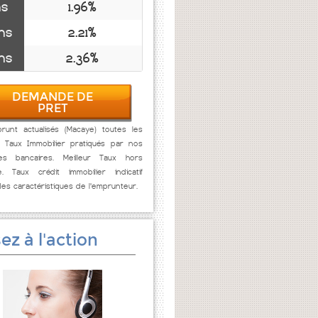
ns
1.96%
ns
2.21%
ns
2.36%
DEMANDE DE
PRET
runt actualisés (Macaye) toutes les
. Taux Immobilier pratiqués par nos
res bancaires. Meilleur Taux hors
e. Taux crédit immobilier indicatif
des caractéristiques de l'emprunteur.
ez à l'action