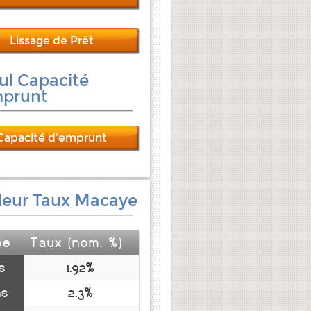
Lissage de Prêt
ul Capacité
mprunt
Capacité d'emprunt
leur Taux Macaye
ée
Taux (nom. %)
s
1.92%
ns
2.3%