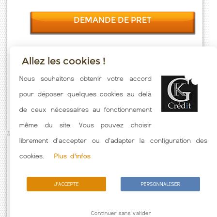
DEMANDE DE PRET
Allez les cookies !
Taux emprunt actualisés (Marambat) toutes les semaines. Taux
Nous souhaitons obtenir votre accord
Immobilier pratiqués par nos partenaires bancaires. Meilleur Taux
pour déposer quelques cookies au delà
hors assurance. Taux crédit immobilier indicatif fonction des
de ceux nécessaires au fonctionnement
caractéristiques de l'emprunteur.
même du site. Vous pouvez choisir
librement d'accepter ou d'adapter la configuration des
Passez à l'action
cookies.
Plus d'infos
J'ACCEPTE
PERSONNALISER
Continuer sans valider