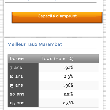
Capacité d'emprunt
Meilleur Taux Marambat
Durée
Taux (nom. %)
7 ans
1.92%
10 ans
2.3%
15 ans
1.96%
20 ans
2.21%
25 ans
2.36%