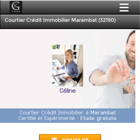
Courtier Crédit Immobilier Marambat (32190)
Céline
Courtier Crédit Immobilier à
Marambat
Certifié et Expérimenté -
Etude gratuite