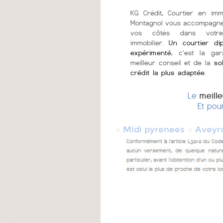
KG Crédit, Courtier en imm
Montagnol vous accompagne
vos côtés dans votr
immobilier.
Un courtier di
expérimenté
, c'est la gar
meilleur conseil et de la
so
crédit la plus adaptée
.
Le
meill
Et pou
»
»
Midi pyrenees
Aveyr