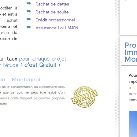
Rachat de dettes
obilier à
Rachat de soulte
 et est à
Crédit professionnel
e achat
plômé et
Assurance Loi HAMON
antie du
lution de
Pr
Imm
Mo
eur taux
pour chaque projet
c'est Gratuit
!
r l'étude ?
Vou
»
on
Montagnol
imp
à M
par
immo