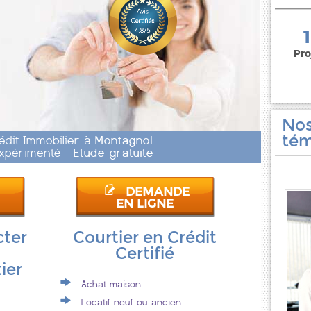
150 000 euros
Pro
Nos
tém
édit Immobilier à
Montagnol
 Expérimenté -
Etude gratuite
DEMANDE
EN LIGNE
cter
Courtier en Crédit
Certifié
ier
Achat maison
Locatif neuf ou ancien