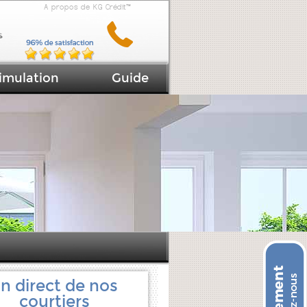
A propos de KG Crédit™
imulation
Guide
n direct de nos
courtiers