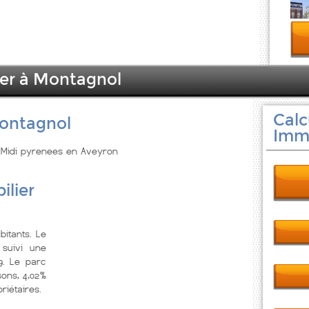
ier à Montagnol
Calc
Montagnol
Immo
n Midi pyrenees en Aveyron
ilier
itants. Le
suivi une
9. Le parc
ons, 4,02%
riétaires.