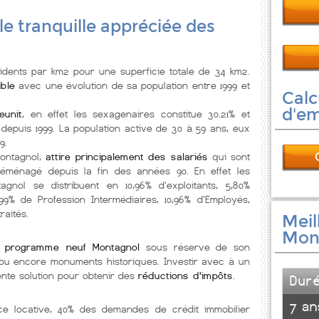
lle tranquille appréciée des
dents par km2 pour une superficie totale de 34 km2.
ible
avec une évolution de sa population entre 1999 et
Calc
d'e
eunit
, en effet les sexagenaires constitue 30.21% et
 depuis 1999. La population active de 30 à 59 ans, eux
9.
Montagnol,
attire principalement des salariés
qui sont
éménagé depuis la fin des années 90. En effet les
gnol se distribuent en 10,96% d'exploitants, 5,80%
99% de Profession Intermédiaires, 10,96% d'Employés,
raités.
Meil
Mon
x
programme neuf Montagnol
sous réserve de son
ée ou encore monuments historiques. Investir avec à un
nte solution pour obtenir des
réductions d'impôts
.
Dur
7 an
nce locative, 40% des demandes de crédit immobilier