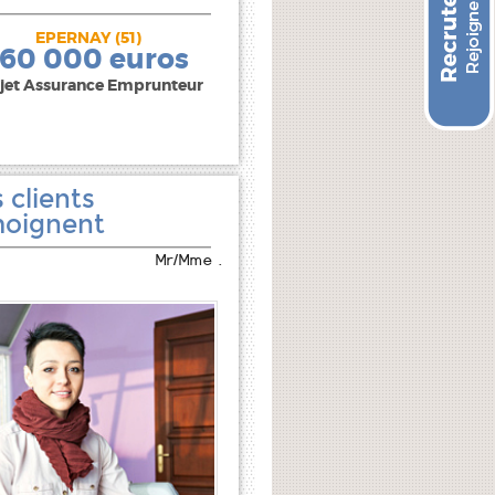
EPERNAY (51)
240 000 euros
160 000 euros
jet Assurance Emprunteur
 clients
oignent
Mr/Mme .