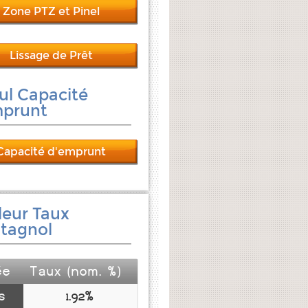
Zone PTZ et Pinel
Lissage de Prêt
ul Capacité
mprunt
Capacité d'emprunt
leur Taux
tagnol
ée
Taux (nom. %)
s
1.92%