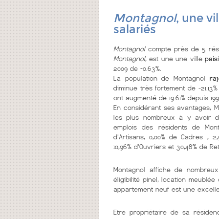
Montagnol
, une vi
salariés
Montagnol
compte près de 5 rési
Montagnol
, est une une ville
pais
2009 de -0.63%.
La population de Montagnol
raj
diminue très fortement de -21.13%
ont augmenté de 19.61% depuis 199
En considérant ses avantages, 
les plus nombreux à y avoir d
emplois des résidents de Monta
d'Artisans, 0,00% de Cadres , 2,
10,96% d'Ouvriers et 30,48% de Ret
Montagnol affiche de nombreu
éligibilité pinel, location meubl
appartement neuf est une excelle
Etre propriétaire de sa réside