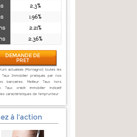
ns
2.3%
ns
1.96%
ns
2.21%
ns
2.36%
DEMANDE DE
PRET
unt actualisés (Montagnol) toutes les
. Taux Immobilier pratiqués par nos
res bancaires. Meilleur Taux hors
e. Taux crédit immobilier indicatif
des caractéristiques de l'emprunteur.
ez à l'action