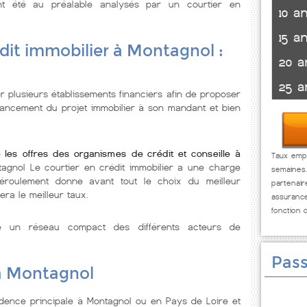
t été au préalable analysés par un courtier en
10 a
15 a
dit immobilier à Montagnol :
20 a
25 a
r plusieurs établissements financiers afin de proposer
nancement du projet immobilier à son mandant et bien
 les offres des organismes de crédit et conseille à
Taux empr
tagnol Le courtier en crédit immobilier a une charge
semaines
éroulement donne avant tout le choix du meilleur
partenai
era le meilleur taux.
assuranc
fonction 
se un réseau compact des différents acteurs de
Pass
 à Montagnol
dence principale à Montagnol ou en Pays de Loire et