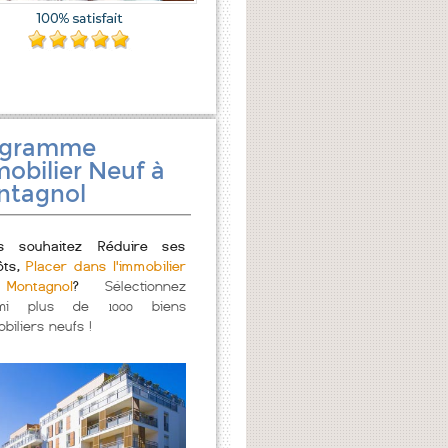
ogramme
obilier Neuf à
ntagnol
s souhaitez Réduire ses
ôts,
Placer dans l'immobilier
ontagnol
?
Sélectionnez
mi plus de 1000 biens
biliers neufs !