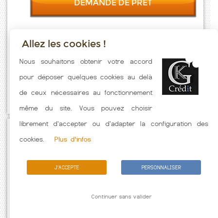
DEMANDE DE PRET
Allez les cookies !
Taux emprunt actualisés (Montclus) toutes les semaines. Taux
Nous souhaitons obtenir votre accord
Immobilier pratiqués par nos partenaires bancaires. Meilleur Taux
pour déposer quelques cookies au delà
hors assurance. Taux crédit immobilier indicatif fonction des
de ceux nécessaires au fonctionnement
caractéristiques de l'emprunteur.
même du site. Vous pouvez choisir
librement d'accepter ou d'adapter la configuration des
Passez à l'action
cookies.
Plus d'infos
J'ACCEPTE
PERSONNALISER
Continuer sans valider