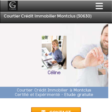
Courtier Crédit Immobilier Montclus (30630)
Céline
Courtier Crédit Immobilier à
Montclus
Certifié et Expérimenté -
Etude gratuite