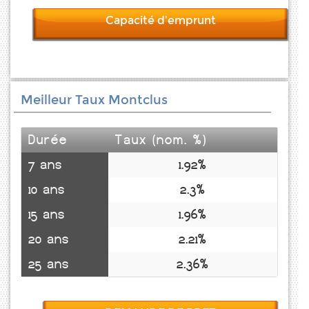
Capacité d'emprunt
Meilleur Taux Montclus
Durée
Taux (nom. %)
7 ans
1.92%
10 ans
2.3%
15 ans
1.96%
20 ans
2.21%
25 ans
2.36%