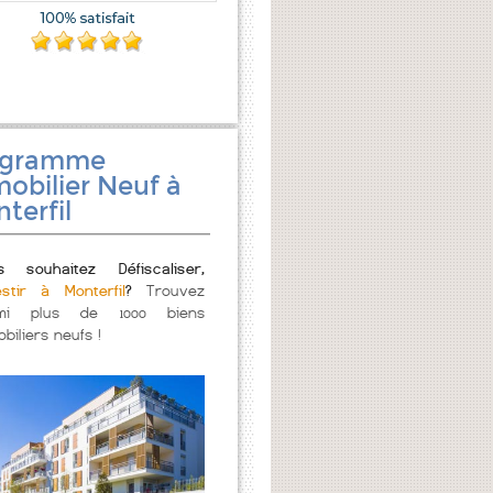
ogramme
obilier Neuf à
terfil
s souhaitez Défiscaliser,
estir à Monterfil
?
Trouvez
mi plus de 1000 biens
biliers neufs !