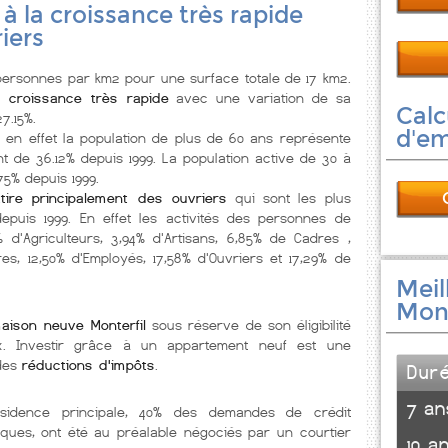
e à la croissance très rapide
iers
rsonnes par km2 pour une surface totale de 17 km2.
a croissance très rapide
avec une variation de sa
Calc
7.15%.
d'e
, en effet la population de plus de 60 ans représente
t de 36.12% depuis 1999. La population active de 30 à
5% depuis 1999.
ttire principalement des ouvriers
qui sont les plus
epuis 1999. En effet les activités des personnes de
% d'Agriculteurs, 3,94% d'Artisans, 6,85% de Cadres ,
res, 12,50% d'Employés, 17,58% d'Ouvriers et 17,29% de
Meil
Mont
aison neuve Monterfil
sous réserve de son éligibilité
x. Investir grâce à un appartement neuf est une
 des
réductions d'impôts
.
Dur
7 an
ésidence principale, 40% des demandes de crédit
ques, ont été au préalable négociés par un courtier
10 a