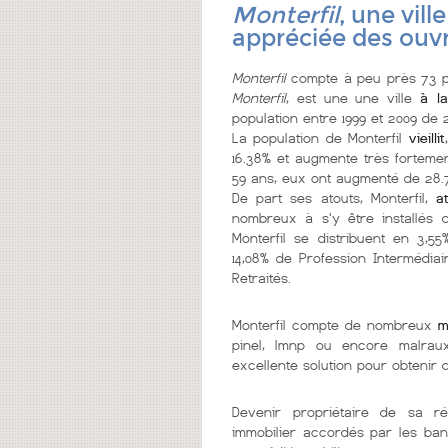
Monterfil
, une vill
appréciée des ouvr
Monterfil
compte à peu près 73 pe
Monterfil
, est une une ville
à l
population entre 1999 et 2009 de 2
La population de Monterfil
vieillit
16.38% et augmente très fortemen
59 ans, eux ont augmenté de 28.7
De part ses atouts, Monterfil,
a
nombreux à s'y être installés d
Monterfil se distribuent en 3,55
14,08% de Profession Intermédiai
Retraités.
Monterfil compte de nombreux
m
pinel, lmnp ou encore malrau
excellente solution pour obtenir
Devenir propriétaire de sa r
immobilier accordés par les ban