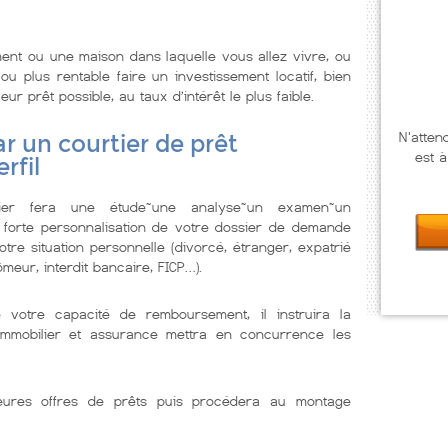
ent ou une maison dans laquelle vous allez vivre, ou
u plus rentable faire un investissement locatif, bien
r prêt possible, au taux d’intérêt le plus faible.
N'atten
r un courtier de prêt
est à
rfil
lier fera une étude~une analyse~un examen~un
 forte personnalisation de votre dossier de demande
tre situation personnelle (divorcé, étranger, expatrié
meur, interdit bancaire, FICP…).
e votre capacité de remboursement, il instruira la
immobilier et assurance mettra en concurrence les
illeures offres de prêts puis procédera au montage