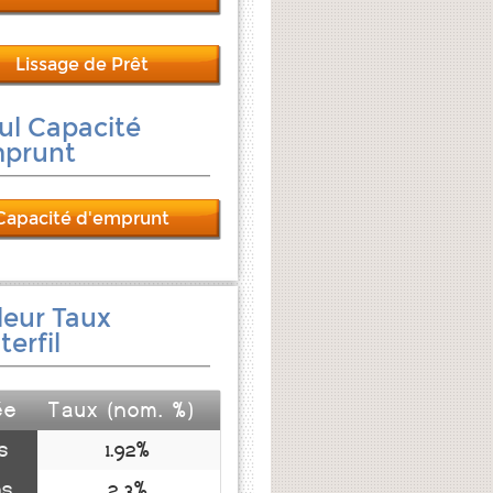
Lissage de Prêt
ul Capacité
mprunt
Capacité d'emprunt
leur Taux
erfil
ée
Taux (nom. %)
s
1.92%
ns
2.3%