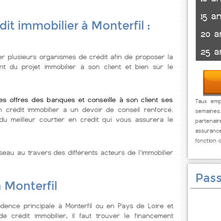
15 a
it immobilier à Monterfil :
20 a
25 a
er plusieurs organismes de crédit afin de proposer la
nt du projet immobilier à son client et bien sùr le
les offres des banques et conseille à son client ses
Taux empr
en crédit immobilier a un devoir de conseil renforcé.
semaines
du meilleur courtier en crédit qui vous assurera le
partenai
assuranc
fonction 
seau au travers des différents acteurs de l'immobilier
Pass
à Monterfil
dence principale à Monterfil ou en Pays de Loire et
 crédit immobilier, il faut trouver le financement