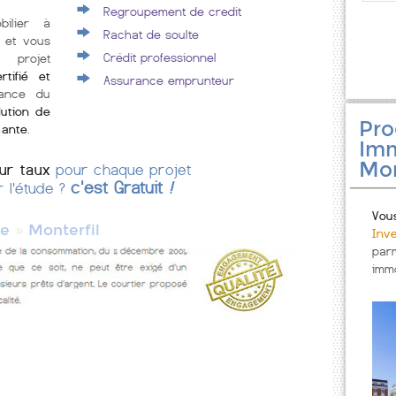
Regroupement de credit
bilier à
Rachat de soulte
 et vous
Crédit professionnel
 projet
rtifié et
Assurance emprunteur
rance du
lution de
Pr
mante
.
Imm
Mon
eur taux
pour chaque projet
c'est Gratuit
!
r l'étude ?
Vou
»
ne
Monterfil
Inv
par
immo