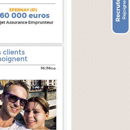
EPERNAY (51)
240 000 euros
160 000 euros
jet Assurance Emprunteur
 clients
oignent
Mr/Mme .