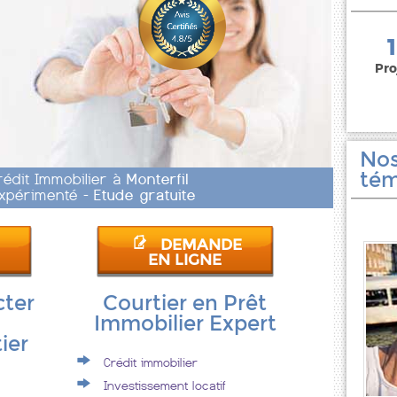
150 000 euros
Pro
Nos
tém
rédit Immobilier à
Monterfil
 Expérimenté -
Etude gratuite
DEMANDE
EN LIGNE
cter
Courtier en Prêt
Immobilier Expert
ier
Crédit immobilier
Investissement locatif