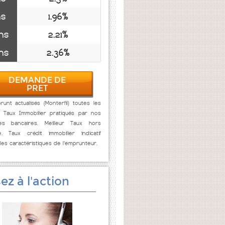
ns
1.96%
ns
2.21%
ns
2.36%
DEMANDE DE
PRET
unt actualisés (Monterfil) toutes les
. Taux Immobilier pratiqués par nos
res bancaires. Meilleur Taux hors
e. Taux crédit immobilier indicatif
des caractéristiques de l'emprunteur.
ez à l'action