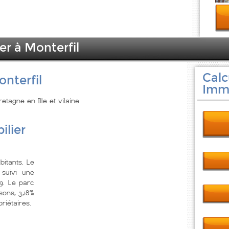
er à Monterfil
Calc
nterfil
Immo
retagne en Ille et vilaine
ilier
bitants. Le
suivi une
9. Le parc
ons, 3,18%
riétaires.