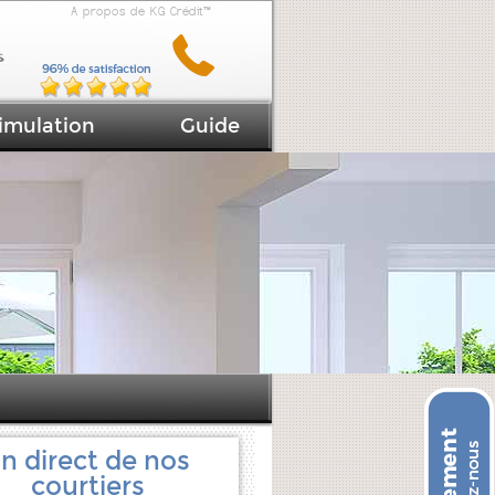
A propos de KG Crédit™
imulation
Guide
n direct de nos
courtiers