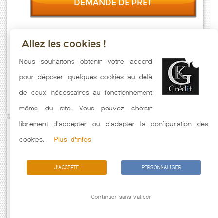
DEMANDE DE PRET
Allez les cookies !
Taux emprunt actualisés (Mornans) toutes les semaines. Taux
Nous souhaitons obtenir votre accord
Immobilier pratiqués par nos partenaires bancaires. Meilleur Taux
pour déposer quelques cookies au delà
hors assurance. Taux crédit immobilier indicatif fonction des
de ceux nécessaires au fonctionnement
caractéristiques de l'emprunteur.
même du site. Vous pouvez choisir
librement d'accepter ou d'adapter la configuration des
Passez à l'action
cookies.
Plus d'infos
J'ACCEPTE
PERSONNALISER
Continuer sans valider