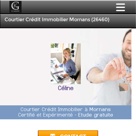
Courtier Crédit Immobilier Mornans (26460)
Céline
Courtier Crédit Immobilier à
Mornans
Certifié et Expérimenté -
Etude gratuite