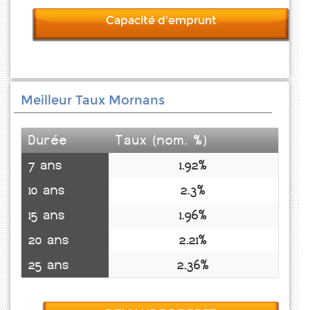
Capacité d'emprunt
Meilleur Taux Mornans
Durée
Taux (nom. %)
7 ans
1.92%
10 ans
2.3%
15 ans
1.96%
20 ans
2.21%
25 ans
2.36%