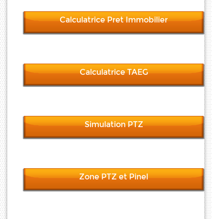
Calculatrice Pret Immobilier
Calculatrice TAEG
Simulation PTZ
Zone PTZ et Pinel