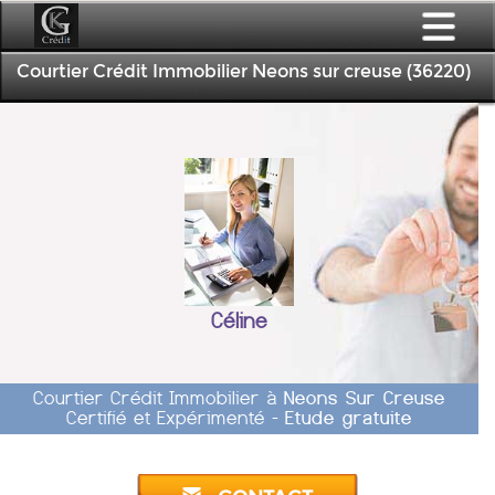
Courtier Crédit Immobilier Neons sur creuse (36220)
Céline
Courtier Crédit Immobilier à
Neons Sur Creuse
Certifié et Expérimenté -
Etude gratuite