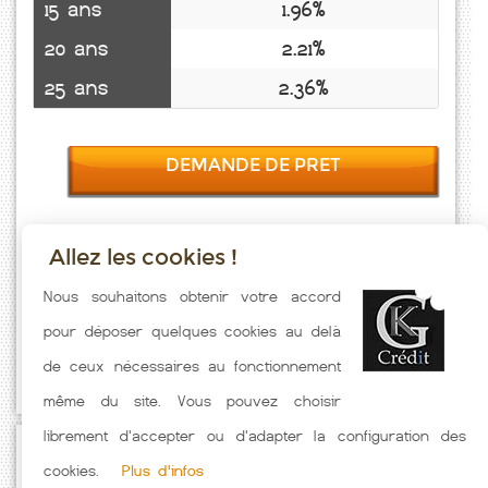
15 ans
1.96%
20 ans
2.21%
25 ans
2.36%
DEMANDE DE PRET
Allez les cookies !
Taux emprunt actualisés (Neons Sur Creuse) toutes les semaines.
Nous souhaitons obtenir votre accord
Taux Immobilier pratiqués par nos partenaires bancaires. Meilleur
pour déposer quelques cookies au delà
Taux hors assurance. Taux crédit immobilier indicatif fonction des
de ceux nécessaires au fonctionnement
caractéristiques de l'emprunteur.
même du site. Vous pouvez choisir
librement d'accepter ou d'adapter la configuration des
Passez à l'action
cookies.
Plus d'infos