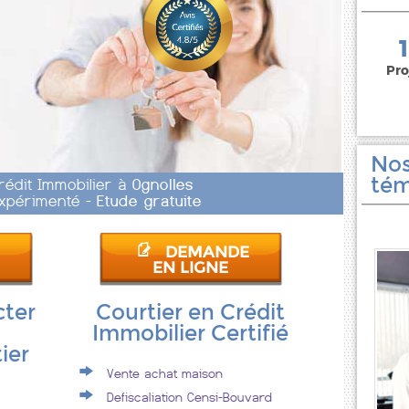
150 000 euros
Pro
Nos
tém
rédit Immobilier à
Ognolles
 Expérimenté -
Etude gratuite
DEMANDE
EN LIGNE
cter
Courtier en Crédit
Immobilier Certifié
ier
Vente achat maison
Defiscaliation Censi-Bouvard