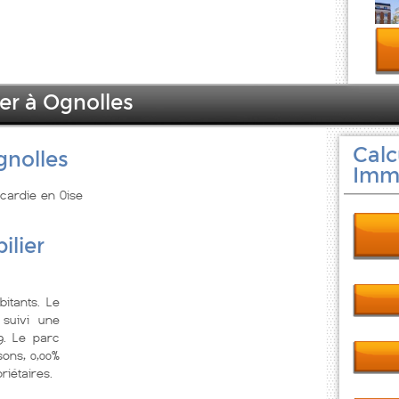
er à Ognolles
Calc
gnolles
Immo
icardie en Oise
ilier
itants. Le
suivi une
9. Le parc
ons, 0,00%
riétaires.