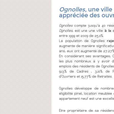
Ognolles
, une vill
appréciée des ouvr
Ognolles
compte jusqu'à 40 rési
Ognolles
, est une une ville
à la 
entre 1999 et 2009 de 25.11%.
La population de Ognolles
raje
augmente de manière significative
ans, eux ont augmenté de 27.27% 
En considérant ses avantages, 
les plus nombreux à y avoir d
emplois des résidents de Ognolles 
9,13% de Cadres , 3,10% de Pr
d'Ouvriers et 15,77% de Retraités.
Ognolles développe de nombr
éligibilité pinel, location meubl
appartement neuf est une excelle
Etre propriétaire de sa réside