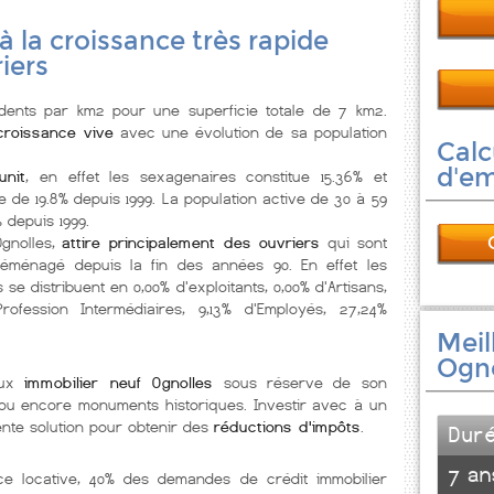
e à la croissance très rapide
iers
dents par km2 pour une superficie totale de 7 km2.
croissance vive
avec une évolution de sa population
Calc
d'e
unit
, en effet les sexagenaires constitue 15.36% et
 de 19.8% depuis 1999. La population active de 30 à 59
depuis 1999.
Ognolles,
attire principalement des ouvriers
qui sont
éménagé depuis la fin des années 90. En effet les
se distribuent en 0,00% d'exploitants, 0,00% d'Artisans,
ofession Intermédiaires, 9,13% d'Employés, 27,24%
Meil
Ogno
eux
immobilier neuf Ognolles
sous réserve de son
ée ou encore monuments historiques. Investir avec à un
nte solution pour obtenir des
réductions d'impôts
.
Dur
7 an
nce locative, 40% des demandes de crédit immobilier