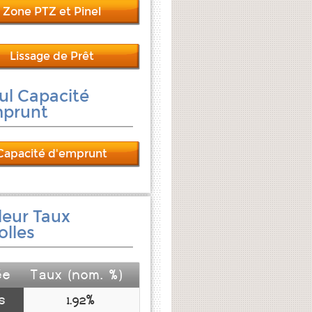
Zone PTZ et Pinel
Lissage de Prêt
ul Capacité
mprunt
Capacité d'emprunt
leur Taux
lles
ée
Taux (nom. %)
s
1.92%