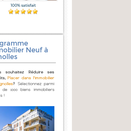
ogramme
obilier Neuf à
olles
s souhaitez Réduire ses
ôts,
Placer dans l'immobilier
gnolles
?
Sélectionnez parmi
s de 1000 biens immobiliers
s !