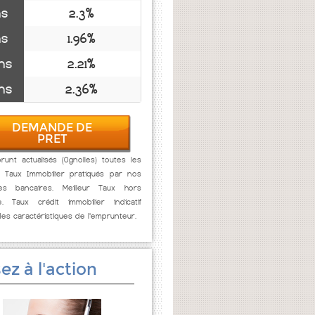
ns
2.3%
ns
1.96%
ns
2.21%
ns
2.36%
DEMANDE DE
PRET
unt actualisés (Ognolles) toutes les
. Taux Immobilier pratiqués par nos
res bancaires. Meilleur Taux hors
e. Taux crédit immobilier indicatif
des caractéristiques de l'emprunteur.
ez à l'action