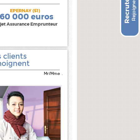
EPERNAY (51)
240 000 euros
160 000 euros
jet Assurance Emprunteur
 clients
oignent
Mr/Mme .