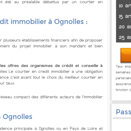
t été au préalable débattus par un courtier en
10 a
15 a
dit immobilier à Ognolles :
20 a
25 a
r plusieurs établissements financiers afin de proposer
cement du projet immobilier à son mandant et bien
 les offres des organismes de crédit et conseille à
Taux empr
lles Le courtier en crédit immobilier a une obligation
semaines
nce c'est avant tout le choix du meilleur courtier en
partenai
eur taux.
assuranc
fonction 
éseau compact des différents acteurs de l'immobilier
Pass
à Ognolles
idence principale à Ognolles ou en Pays de Loire et