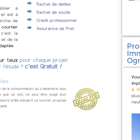
Rachat de dettes
bilier à
Rachat de soulte
et est à
Crédit professionnel
erche de
ourtier
Assurance de Pret
 c'est la
 et de la
Pr
adaptée
.
Imm
Ogn
eur taux
pour chaque projet
c'est Gratuit
!
r l'étude ?
Vou
les
imp
à O
plu
neuf