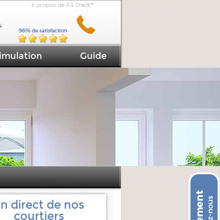
A propos de KG Crédit™
imulation
Guide
n direct de nos
courtiers