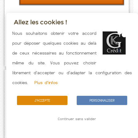
Allez les cookies !
Taux emprunt actualisés (Oletta) toutes les semaines. Taux Immobilier
Nous souhaitons obtenir votre accord
pratiqués par nos partenaires bancaires. Meilleur Taux hors
pour déposer quelques cookies au delà
assurance. Taux crédit immobilier indicatif fonction des
de ceux nécessaires au fonctionnement
caractéristiques de l'emprunteur.
même du site. Vous pouvez choisir
librement d'accepter ou d'adapter la configuration des
Passez à l'action
cookies.
Plus d'infos
J'ACCEPTE
PERSONNALISER
Continuer sans valider