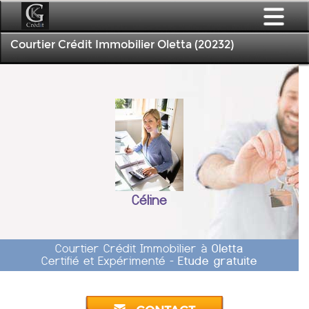
Courtier Crédit Immobilier Oletta (20232)
Céline
Courtier Crédit Immobilier à
Oletta
Certifié et Expérimenté -
Etude gratuite