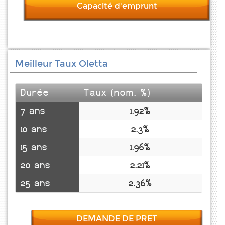
Capacité d'emprunt
Meilleur Taux Oletta
Durée
Taux (nom. %)
7 ans
1.92%
10 ans
2.3%
15 ans
1.96%
20 ans
2.21%
25 ans
2.36%
DEMANDE DE PRET