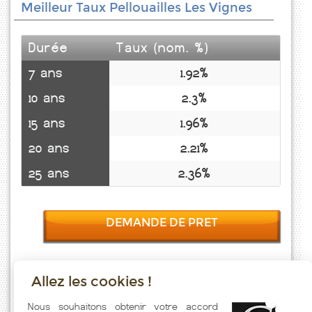
Meilleur Taux Pellouailles Les Vignes
Durée
Taux (nom. %)
7 ans
1.92%
10 ans
2.3%
15 ans
1.96%
20 ans
2.21%
25 ans
2.36%
DEMANDE DE PRET
Allez les cookies !
Taux emprunt actualisés (Pellouailles Les Vignes) toutes les semaines.
Nous souhaitons obtenir votre accord
Taux Immobilier pratiqués par nos partenaires bancaires. Meilleur