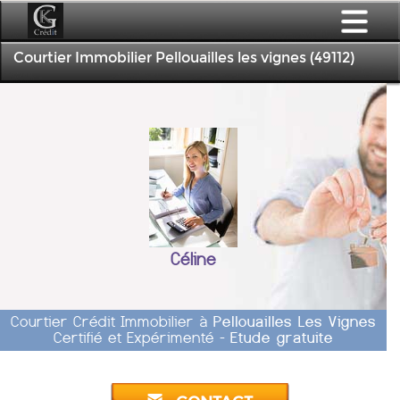
Courtier Immobilier Pellouailles les vignes (49112)
Céline
Courtier Crédit Immobilier à
Pellouailles Les Vignes
Certifié et Expérimenté -
Etude gratuite