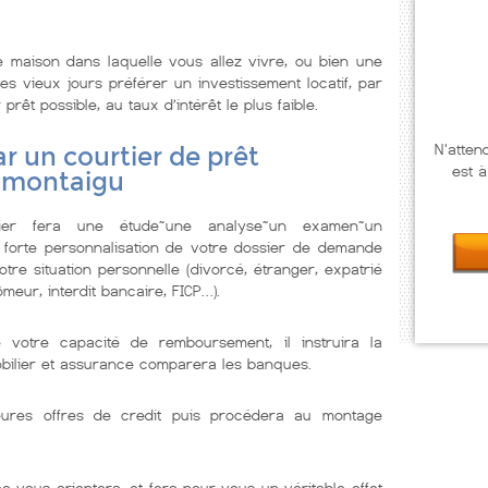
 maison dans laquelle vous allez vivre, ou bien une
s vieux jours préférer un investissement locatif, par
prêt possible, au taux d’intérêt le plus faible.
N'atten
r un courtier de prêt
est à
y montaigu
lier fera une étude~une analyse~un examen~un
 forte personnalisation de votre dossier de demande
tre situation personnelle (divorcé, étranger, expatrié
meur, interdit bancaire, FICP…).
e votre capacité de remboursement, il instruira la
obilier et assurance comparera les banques.
illeures offres de credit puis procédera au montage
e vous orientera, et fera pour vous un véritable effet