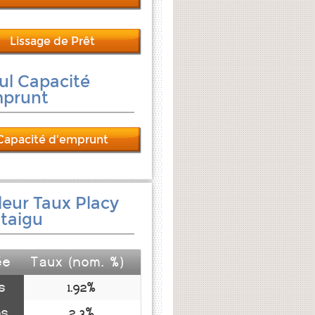
Lissage de Prêt
ul Capacité
mprunt
Capacité d'emprunt
leur Taux Placy
taigu
ée
Taux (nom. %)
s
1.92%
ns
2.3%