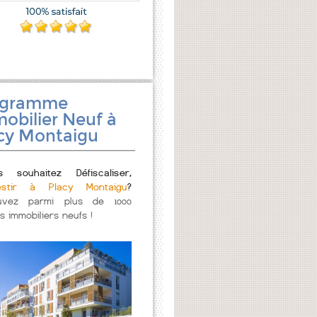
ogramme
obilier Neuf à
cy Montaigu
s souhaitez Défiscaliser,
estir à Placy Montaigu
?
uvez parmi plus de 1000
s immobiliers neufs !