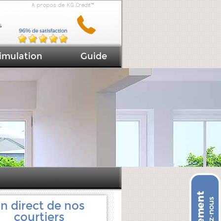
A propos de KG Crédit™
imulation
Guide
n direct de nos
courtiers