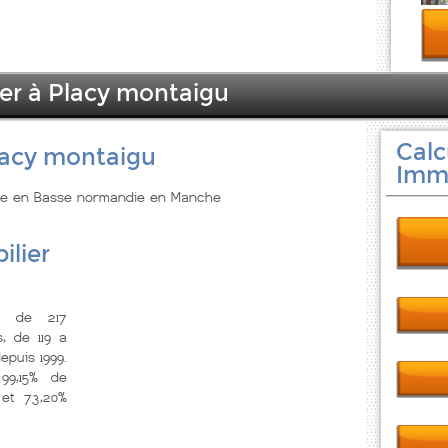
ier à Placy montaigu
Calc
lacy montaigu
Immo
tuée en Basse normandie en Manche
ilier
s de 217
, de 119 a
epuis 1999.
9,15% de
 et 73,20%