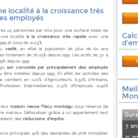
ne localité à la croissance très
des employés
ès 24 personnes par km2 pour une surface totale de
Calc
 une localité
à la croissance très rapide
avec une
d'e
999 et 2009 de 21.23%.
gu
vieillit
, en effet la population de plus de 60 ans
ès fortement de 76.25% depuis 1999. Les actifs de 30 à
9% depuis 1999.
igu,
est convoitée par principalement des employés
être installés depuis 1999. En effet les activités des
ventilent en 0,00% d'Agriculteurs, 6,52% d'Artisans,
fession Intermédiaires, 17,31% d'Employés, 10,42%
Meil
Mon
breux
maison neuve Placy montaigu
sous réserve de
core malraux. Défiscaliser grâce à un appartement neuf
Dur
 obtenir des
réductions d'impôts
.
7 an
ence principale, 40% des demandes de prêt immobilier
10 a