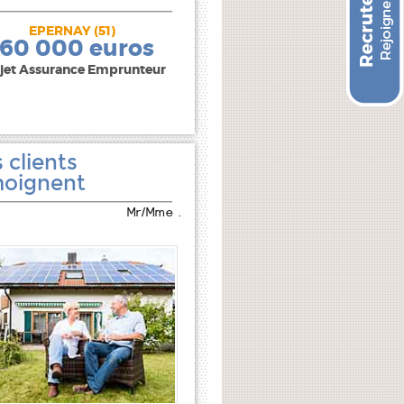
EPERNAY (51)
240 000 euros
160 000 euros
jet Assurance Emprunteur
 clients
oignent
Mr/Mme .