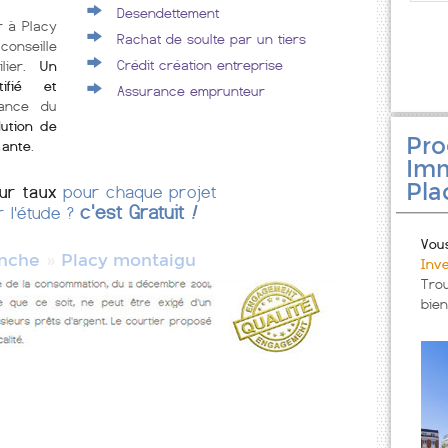
Desendettement
r à Placy
Rachat de soulte par un tiers
conseille
Crédit création entreprise
ilier.
Un
tifié et
Assurance emprunteur
rance du
lution de
Pr
mante
.
Imm
Pla
eur taux
pour chaque projet
c'est Gratuit
!
r l'étude ?
Vou
»
nche
Placy montaigu
Inv
Tro
bien