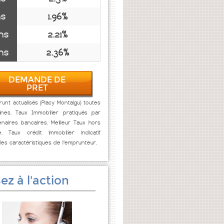
ns
1.96%
ns
2.21%
ns
2.36%
DEMANDE DE
PRET
unt actualisés (Placy Montaigu) toutes
ines. Taux Immobilier pratiqués par
naires bancaires. Meilleur Taux hors
e. Taux crédit immobilier indicatif
des caractéristiques de l'emprunteur.
ez à l'action