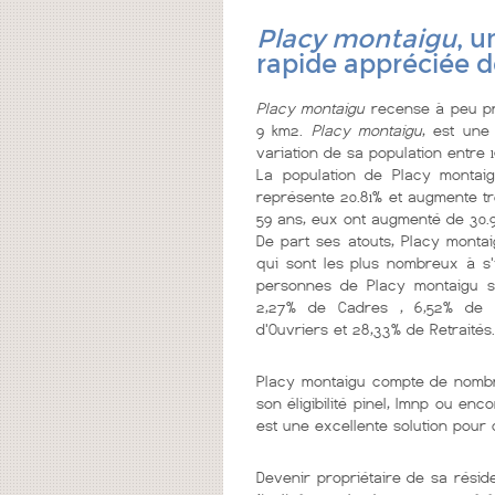
Placy montaigu
, u
rapide appréciée 
Placy montaigu
recense à peu pr
9 km2.
Placy montaigu
, est une
variation de sa population entre 1
La population de Placy montai
représente 20.81% et augmente tr
59 ans, eux ont augmenté de 30.9
De part ses atouts, Placy monta
qui sont les plus nombreux à s'y 
personnes de Placy montaigu se 
2,27% de Cadres , 6,52% de Pro
d'Ouvriers et 28,33% de Retraités.
Placy montaigu compte de nom
son éligibilité pinel, lmnp ou en
est une excellente solution pour
Devenir propriétaire de sa résid