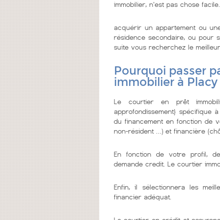
immobilier, n'est pas chose facile.
acquérir un appartement ou une
résidence secondaire, ou pour se
suite vous recherchez le meilleur 
Pourquoi passer pa
immobilier à Plac
Le courtier en prêt immobi
approfondissement} spécifique à
du financement en fonction de vo
non-résident …) et financière (chô
En fonction de votre profil, d
demande credit. Le courtier imm
Enfin, il sélectionnera les me
financier adéquat.
Le courtier en crédit et assuranc