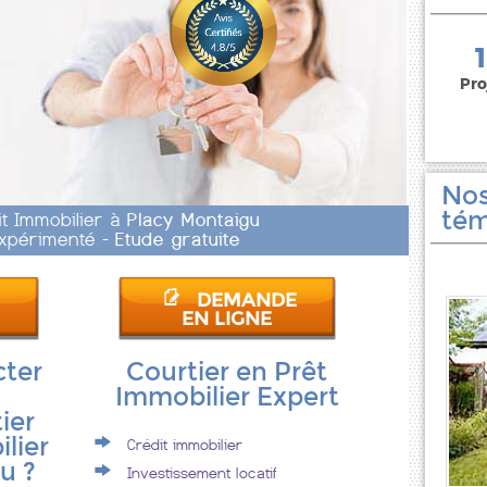
150 000 euros
Pro
Nos
tém
it Immobilier à
Placy Montaigu
 Expérimenté -
Etude gratuite
DEMANDE
EN LIGNE
cter
Courtier en Prêt
Immobilier Expert
ier
lier
Crédit immobilier
u ?
Investissement locatif