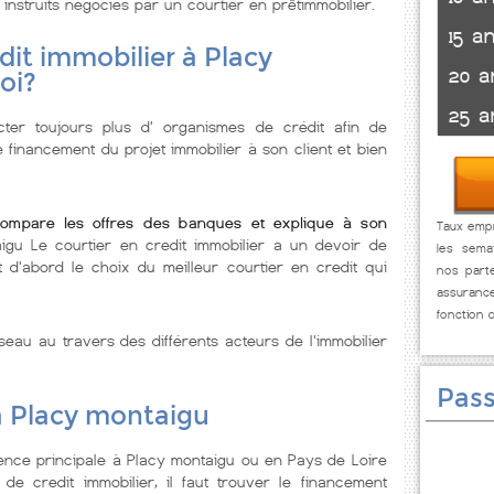
 instruits négociés par un courtier en prêtimmobilier.
15 a
dit immobilier à Placy
20 a
oi?
25 a
ter toujours plus d' organismes de crédit afin de
e financement du projet immobilier à son client et bien
compare les offres des banques et explique à son
Taux empr
igu Le courtier en credit immobilier a un devoir de
les sema
t d'abord le choix du meilleur courtier en credit qui
nos parte
assuranc
fonction 
seau au travers des différents acteurs de l'immobilier
Pass
à Placy montaigu
ence principale à Placy montaigu ou en Pays de Loire
de credit immobilier, il faut trouver le financement