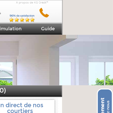
A propos de KG Crédit™
imulation
Guide
0)
n direct de nos
courtiers