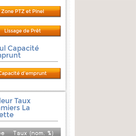
Zone PTZ et Pinel
Lissage de Prêt
ul Capacité
mprunt
Capacité d'emprunt
leur Taux
miers La
ette
ée
Taux (nom. %)