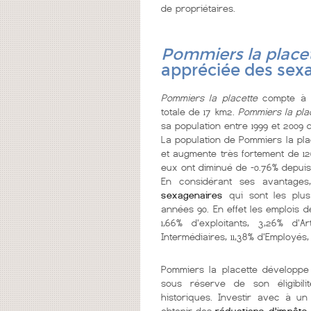
de propriétaires.
Pommiers la place
appréciée des sex
Pommiers la placette
compte à p
totale de 17 km2.
Pommiers la pla
sa population entre 1999 et 2009 d
La population de Pommiers la pla
et augmente très fortement de 126
eux ont diminué de -0.76% depuis 
En considérant ses avantages
sexagenaires
qui sont les plu
années 90. En effet les emplois d
1,66% d'exploitants, 3,26% d'
Intermédiaires, 11,38% d'Employés,
Pommiers la placette dévelop
sous réserve de son éligibil
historiques. Investir avec à u
obtenir des
réductions d'impôts
.