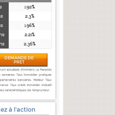
s
1.92%
ns
2.3%
ns
1.96%
ns
2.21%
ns
2.36%
DEMANDE DE
PRET
unt actualisés (Pommiers La Placette)
s semaines. Taux Immobilier pratiqués
artenaires bancaires. Meilleur Taux
rance. Taux crédit immobilier indicatif
des caractéristiques de l'emprunteur.
ez à l'action