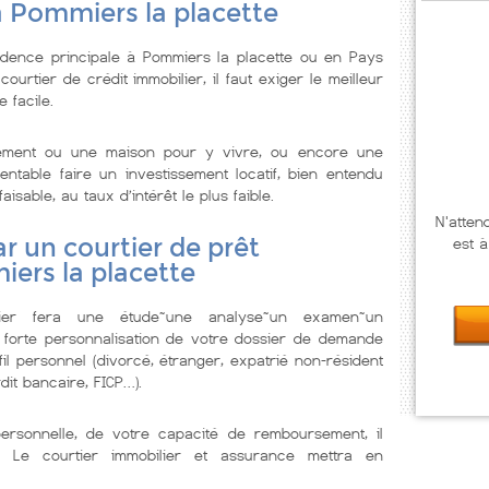
à Pommiers la placette
idence principale à Pommiers la placette ou en Pays
urtier de crédit immobilier, il faut exiger le meilleur
 facile.
tement ou une maison pour y vivre, ou encore une
ntable faire un investissement locatif, bien entendu
isable, au taux d’intérêt le plus faible.
N'atten
r un courtier de prêt
est à
ers la placette
lier fera une étude~une analyse~un examen~un
 forte personnalisation de votre dossier de demande
il personnel (divorcé, étranger, expatrié non-résident
dit bancaire, FICP…).
personnelle, de votre capacité de remboursement, il
. Le courtier immobilier et assurance mettra en