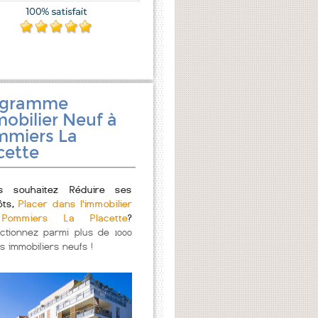
ogramme
obilier Neuf à
miers La
cette
s souhaitez Réduire ses
ôts,
Placer dans l'immobilier
Pommiers La Placette
?
ectionnez parmi plus de 1000
s immobiliers neufs !