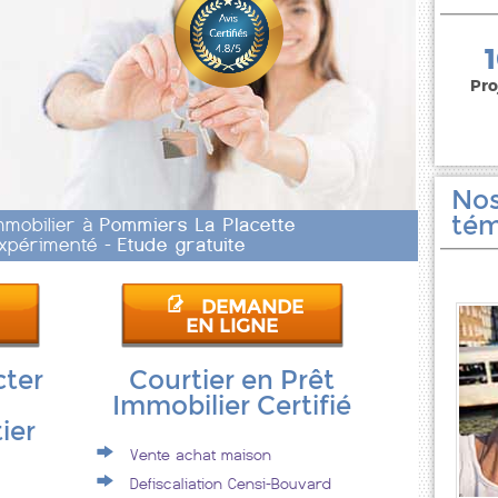
150 000 euros
Pro
Nos
tém
Immobilier à
Pommiers La Placette
 Expérimenté -
Etude gratuite
DEMANDE
EN LIGNE
cter
Courtier en Prêt
Immobilier Certifié
ier
Vente achat maison
Defiscaliation Censi-Bouvard