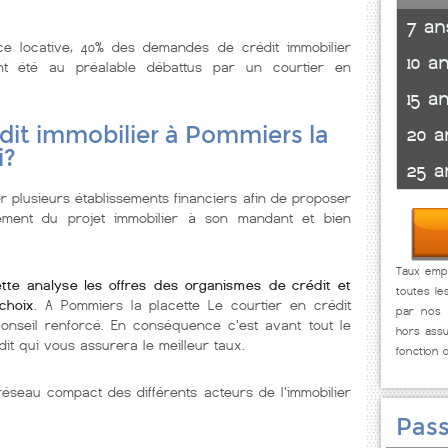
7 an
nce locative, 40% des demandes de crédit immobilier
10 a
t été au préalable débattus par un courtier en
15 a
dit immobilier à Pommiers la
20 a
i?
25 a
r plusieurs établissements financiers afin de proposer
cement du projet immobilier à son mandant et bien
Taux empr
ette analyse les offres des organismes de crédit et
toutes le
choix
. A Pommiers la placette Le courtier en crédit
par nos p
conseil renforcé. En conséquence c'est avant tout le
hors assu
dit qui vous assurera le meilleur taux.
fonction 
éseau compact des différents acteurs de l'immobilier
Pass