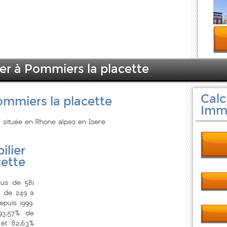
ier à Pommiers la placette
Calc
ommiers la placette
Immo
e située en Rhone alpes en Isere
ilier
cette
lus de 581
, de 249 a
puis 1999.
3,57% de
 et 82,63%