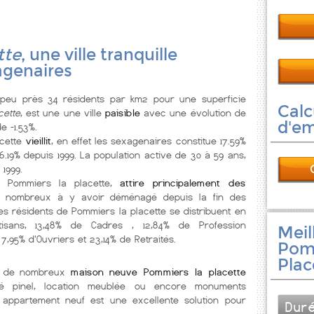
tte
, une ville tranquille
agenaires
eu près 34 résidents par km2 pour une superficie
Calc
cette
, est une une ville
paisible
avec une évolution de
d'e
e -1.53%.
cette
vieillit
, en effet les sexagenaires constitue 17.59%
.19% depuis 1999. La population active de 30 à 59 ans,
1999.
, Pommiers la placette,
attire principalement des
s nombreux à y avoir déménagé depuis la fin des
es résidents de Pommiers la placette se distribuent en
Artisans, 13,48% de Cadres , 12,84% de Profession
Meil
 7,95% d'Ouvriers et 23,14% de Retraités.
Pom
Plac
pe de nombreux
maison neuve Pommiers la placette
ité pinel, location meublée ou encore monuments
n appartement neuf est une excellente solution pour
Dur