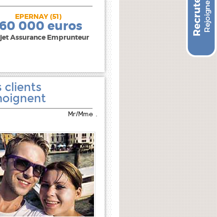
EPERNAY (51)
240 000 euros
160 000 euros
jet Assurance Emprunteur
 clients
oignent
Mr/Mme .