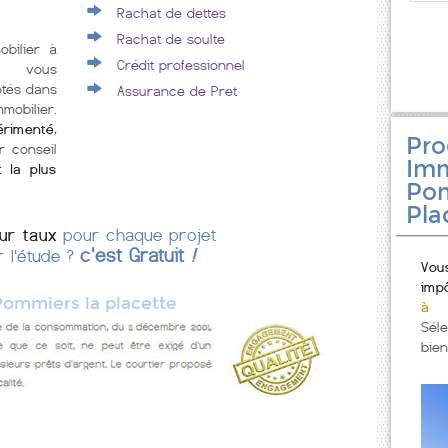
Rachat de dettes
Rachat de soulte
obilier à
Crédit professionnel
e vous
ôtés dans
Assurance de Pret
mobilier.
érimenté
,
Pr
r conseil
Imm
t la plus
Pom
Pla
eur taux
pour chaque projet
c'est Gratuit
!
r l'étude ?
Vou
imp
Pommiers la placette
à 
Sél
bien