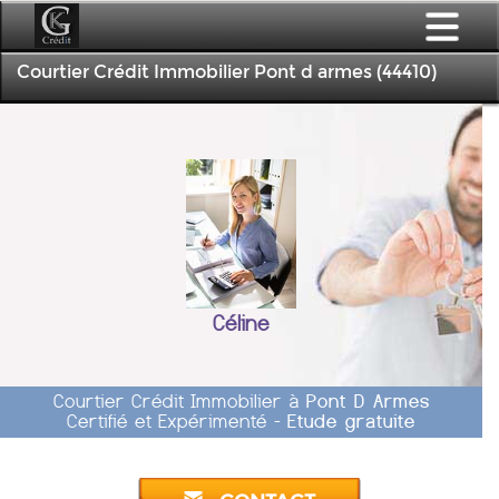
Courtier Crédit Immobilier Pont d armes (44410)
Céline
Courtier Crédit Immobilier à
Pont D Armes
Certifié et Expérimenté -
Etude gratuite