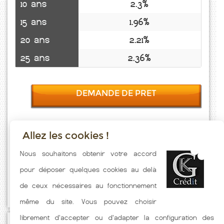
10 ans
2.3%
15 ans
1.96%
20 ans
2.21%
25 ans
2.36%
DEMANDE DE PRET
Allez les cookies !
Taux emprunt actualisés (Pont D Armes) toutes les semaines. Taux
Nous souhaitons obtenir votre accord
Immobilier pratiqués par nos partenaires bancaires. Meilleur Taux
pour déposer quelques cookies au delà
hors assurance. Taux crédit immobilier indicatif fonction des
de ceux nécessaires au fonctionnement
caractéristiques de l'emprunteur.
même du site. Vous pouvez choisir
librement d'accepter ou d'adapter la configuration des