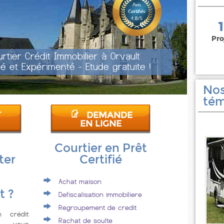
150 000 euros
Pro
rtier Crédit Immobilier à Orvault
fié et Expérimenté - Etude gratuite !
Nos
tém
T
DEMANDE
EN LIGNE
Courtier en Prêt
ter
Certifié
Achat maison
t ?
Defiscalisation immobiliere
Regroupement de credit
n crédit
Rachat de soulte