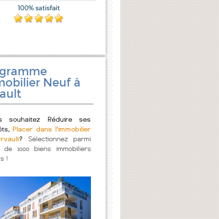
ogramme
obilier Neuf à
ault
s souhaitez Réduire ses
ôts,
Placer dans l'immobilier
rvault
?
Sélectionnez parmi
s de 1000 biens immobiliers
s !