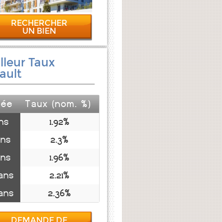
RECHERCHER
UN BIEN
lleur Taux
ault
rée
Taux (nom. %)
ns
1.92%
ans
2.3%
ans
1.96%
ans
2.21%
ans
2.36%
DEMANDE DE