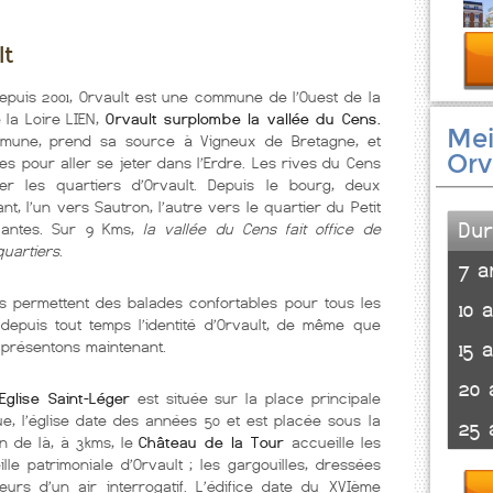
lt
epuis 2001, Orvault est une commune de l’Ouest de la
 la Loire LIEN,
Orvault surplombe la vallée du Cens.
Mei
mmune, prend sa source à Vigneux de Bretagne, et
Orv
tes pour aller se jeter dans l’Erdre. Les rives du Cens
er les quartiers d’Orvault. Depuis le bourg, deux
nt, l’un vers Sautron, l’autre vers le quartier du Petit
Du
Nantes. Sur 9 Kms,
la vallée du Cens fait office de
quartiers
.
7 a
és permettent des balades confortables pour tous les
10 
 depuis tout temps l’identité d’Orvault, de même que
15 
présentons maintenant.
20 
’Eglise Saint-Léger
est située sur la place principale
que, l’église date des années 50 et est placée sous la
25 
in de là, à 3kms, le
Château de la Tour
accueille les
eille patrimoniale d’Orvault ; les gargouilles, dressées
eurs d’un air interrogatif. L’édifice date du XVIème