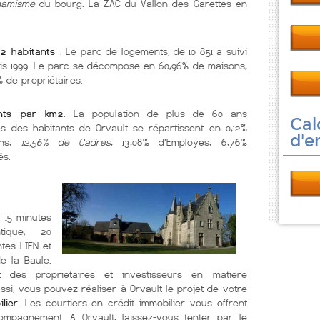
namisme
du bourg. La ZAC du Vallon des Garettes en
32 habitants
. Le parc de logements, de 10 851 a suivi
is 1999. Le parc se décompose en 60,96% de maisons,
 de propriétaires.
ants par km2
. La population de plus de 60 ans
Cal
és des habitants de Orvault se répartissent en 0,12%
d'e
sans,
12,56% de Cadres
, 13,08% d'Employés, 6,76%
és.
à 15 minutes
ntique, 20
tes LIEN et
e la Baule.
t des propriétaires et investisseurs en matière
ssi, vous pouvez réaliser à Orvault le projet de votre
lier.
Les courtiers en crédit immobilier vous offrent
mpagnement. A Orvault, laissez-vous tenter par le