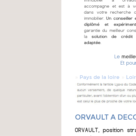
immobilier à Orvau
accompagne et est à v
dans votre recherche d
immobilier.
Un conseiller 
diplômé et expérimen
garantie du meilleur cons
la
solution de crédit
adaptée
.
Le
meill
Et pou
»
»
Pays de la loire
Loi
ORVAULT A DECO
ORVAULT, position st