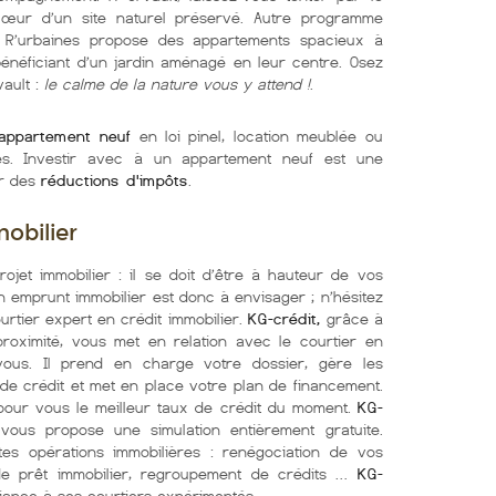
cœur d’un site naturel préservé. Autre programme
lot R’urbaines propose des appartements spacieux à
néficiant d’un jardin aménagé en leur centre. Osez
vault :
le calme de la nature vous y attend !
.
appartement neuf
en loi pinel, location meublée ou
es. Investir avec à un appartement neuf est une
ir des
réductions d'impôts
.
obilier
ojet immobilier : il se doit d’être à hauteur de vos
 emprunt immobilier est donc à envisager ; n’hésitez
urtier expert en crédit immobilier.
KG-crédit,
grâce à
roximité, vous met en relation avec le courtier en
ous. Il prend en charge votre dossier, gère les
de crédit et met en place votre plan de financement.
pour vous le meilleur taux de crédit du moment.
KG-
vous propose une simulation entièrement gratuite.
es opérations immobilières : renégociation de vos
de prêt immobilier, regroupement de crédits …
KG-