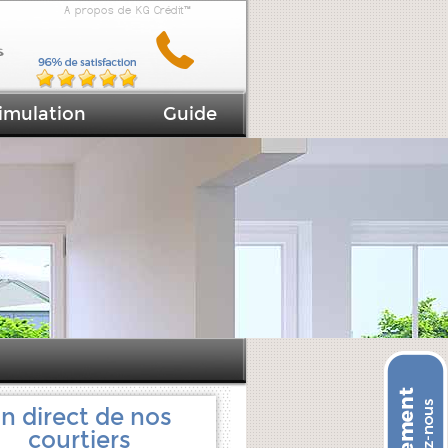
A propos de KG Crédit™
imulation
Guide
n direct de nos
courtiers