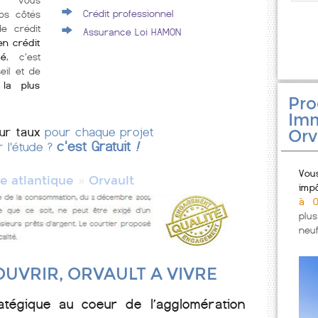
lt vous
Crédit professionnel
os côtés
e crédit
Assurance Loi HAMON
en crédit
té
, c'est
eil et de
 la plus
Pr
Imm
eur taux
pour chaque projet
Orv
c'est Gratuit
!
r l'étude ?
Vou
»
re atlantique
Orvault
imp
à O
plu
neuf
UVRIR, ORVAULT A VIVRE
ratégique au coeur de l’agglomération