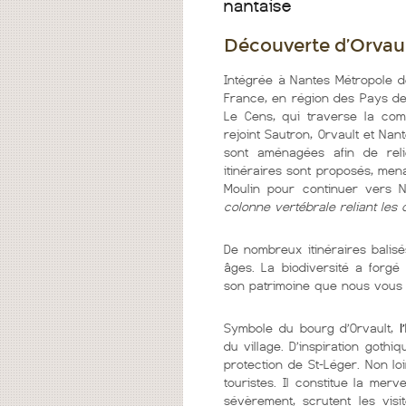
nantaise
Découverte d’Orvau
Intégrée à Nantes Métropole d
France, en région des Pays de
Le Cens, qui traverse la co
rejoint Sautron, Orvault et Nan
sont aménagées afin de reli
itinéraires sont proposés, mena
Moulin pour continuer vers 
colonne vertébrale reliant les 
De nombreux itinéraires balis
âges. La biodiversité a forgé
son patrimoine que nous vous 
Symbole du bourg d’Orvault,
l
du village. D’inspiration gothi
protection de St-Léger. Non lo
touristes. Il constitue la merv
sévèrement, scrutent les visit