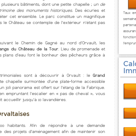
plusieurs bâtiments, dont une petite chapelle ;
un de
trimoine des monuments historiques.
Des écuries et
Taux em
éter cet ensemble. Le parc constitue un magnifique
semaine
 le Château se contemple de l’extérieur n’étant pas
partena
assuran
fonct
suivant le Chemin de Gagné au nord d’Orvault, les
l'empru
tangs du Château de la Tour
. Lieu de promenade et
s plans d’eau font le bonheur des pêcheurs grâce à
Cal
Imm
patrimoniales sont à découvrir à Orvault : le
Grand
e chapelle surmontée d’une plate-forme accessible
un joli panorama est offert sur l’étang de la Fabrique.
en empruntant l’escalier en « pas de cheval », vous
 accueillir jusqu’à 10 lavandières.
Orvaltaises
500 habitants. Afin de répondre à une demande
se des projets d’aménagement afin de maintenir son