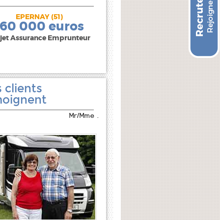
EPERNAY (51)
240 000 euros
160 000 euros
jet Assurance Emprunteur
 clients
oignent
Mr/Mme .