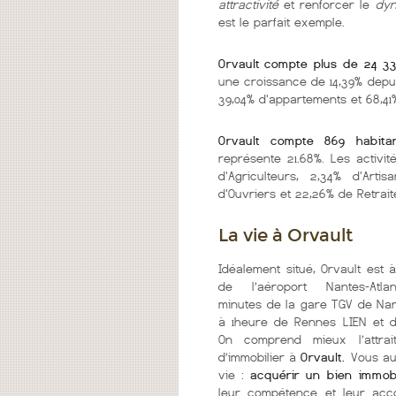
attractivité
et renforcer le
dy
est le parfait exemple.
Orvault
compte plus de 24 3
une croissance de 14,39% depu
39,04% d'appartements et 68,41%
Orvault compte 869 habit
représente 21.68%. Les activit
d'Agriculteurs, 2,34% d'Arti
d'Ouvriers et 22,26% de Retrait
La vie à Orvault
Idéalement situé, Orvault est 
de l’aéroport Nantes-Atla
minutes de la gare TGV de Nan
à 1heure de Rennes LIEN et d
On comprend mieux l’attrai
d’immobilier à
Orvault.
Vous au
vie :
acquérir un bien immobi
leur compétence et leur acco