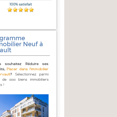
ogramme
obilier Neuf à
ault
s souhaitez Réduire ses
ôts,
Placer dans l'immobilier
rvault
?
Sélectionnez parmi
s de 1000 biens immobiliers
s !