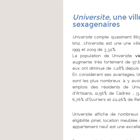
Universite
, une vil
sexagenaires
Universite
compte quasiment 869 
km2.
Universite
, est une une vil
1999 et 2009 de 3.32%.
La population de Universite
viei
augmente très fortement de 97.6
eux ont diminué de -1.28% depuis 
En considérant ses avantages, Un
sont les plus nombreux à y avoi
emplois des résidents de Unive
d'Artisans, 12,56% de Cadres , 1
6,76% d'Ouvriers et 22,26% de Ret
Universite affiche de nombreu
éligibilité pinel, location meubl
appartement neuf est une excelle