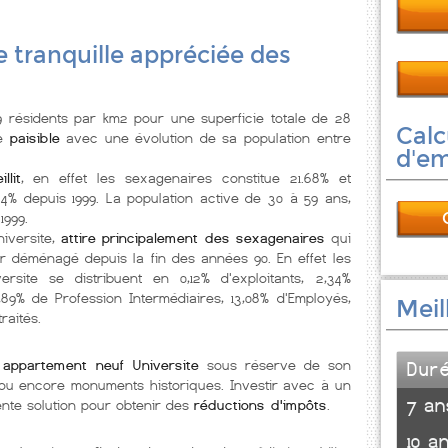
le tranquille appréciée des
résidents par km2 pour une superficie totale de 28
Calc
le
paisible
avec une évolution de sa population entre
d'e
llit
, en effet les sexagenaires constitue 21.68% et
4% depuis 1999. La population active de 30 à 59 ans,
1999.
iversite,
attire principalement des sexagenaires
qui
r déménagé depuis la fin des années 90. En effet les
rsite se distribuent en 0,12% d'exploitants, 2,34%
3,89% de Profession Intermédiaires, 13,08% d'Employés,
Meil
raités.
x
appartement neuf Universite
sous réserve de son
Dur
ée ou encore monuments historiques. Investir avec à un
7 an
nte solution pour obtenir des
réductions d'impôts
.
10 a