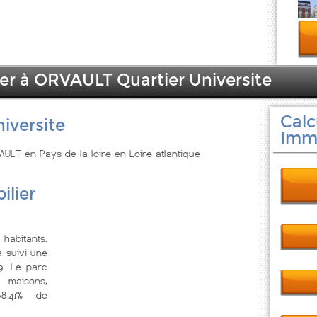
ier à ORVAULT Quartier Universite
Calc
iversite
Immo
AULT en Pays de la loire en Loire atlantique
ilier
 habitants.
a suivi une
9. Le parc
 maisons,
68,41% de