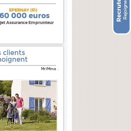
EPERNAY (51)
240 000 euros
160 000 euros
jet Assurance Emprunteur
 clients
oignent
Mr/Mme .