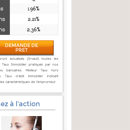
ns
1.96%
ns
2.21%
ns
2.36%
DEMANDE DE
PRET
unt actualisés (Orvault) toutes les
. Taux Immobilier pratiqués par nos
res bancaires. Meilleur Taux hors
e. Taux crédit immobilier indicatif
des caractéristiques de l'emprunteur.
ez à l'action