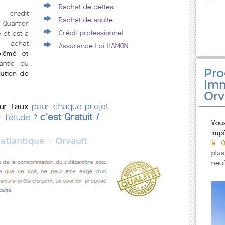
Rachat de dettes
 crédit
Rachat de soulte
uartier
Crédit professionnel
 et est à
e achat
Assurance Loi HAMON
plômé et
antie du
Pr
lution de
Imm
Orv
eur taux
pour chaque projet
c'est Gratuit
!
r l'étude ?
Vou
imp
»
 atlantique
Orvault
à O
plu
neuf