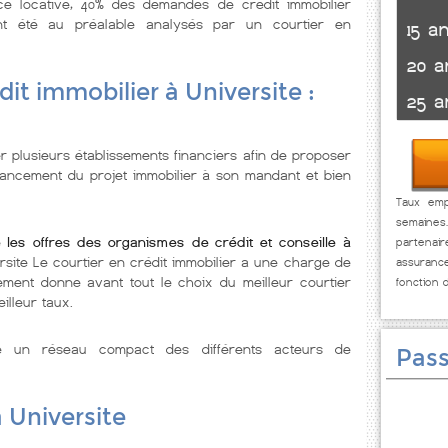
nce locative, 40% des demandes de crédit immobilier
t été au préalable analysés par un courtier en
15 a
20 a
it immobilier à Universite :
25 a
r plusieurs établissements financiers afin de proposer
nancement du projet immobilier à son mandant et bien
Taux empr
semaines
e les offres des organismes de crédit et conseille à
partenai
ersite Le courtier en crédit immobilier a une charge de
assuranc
ement donne avant tout le choix du meilleur courtier
fonction 
illeur taux.
se un réseau compact des différents acteurs de
Pass
à Universite