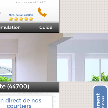
A propos de KG Crédit™
imulation
Guide
te (44700)
n direct de nos
courtiers