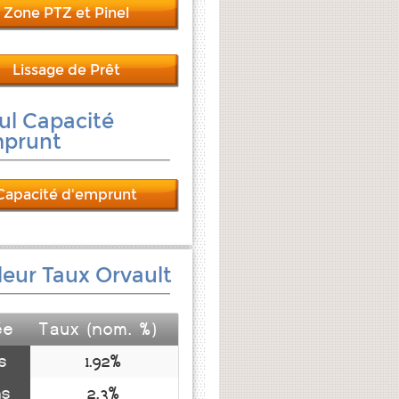
Zone PTZ et Pinel
Lissage de Prêt
ul Capacité
mprunt
Capacité d'emprunt
leur Taux Orvault
ée
Taux (nom. %)
s
1.92%
ns
2.3%