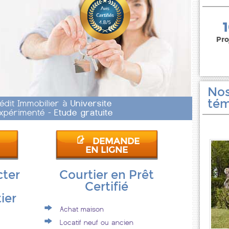
150 000 euros
Pro
Nos
tém
rédit Immobilier à
Universite
 Expérimenté -
Etude gratuite
DEMANDE
EN LIGNE
cter
Courtier en Prêt
Certifié
ier
Achat maison
Locatif neuf ou ancien