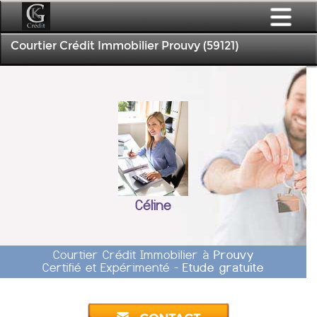
Courtier Crédit Immobilier Prouvy (59121)
Céline
Courtier Crédit Immobilier à
Prouvy
Certifié et Expérimenté -
Etude gratuite