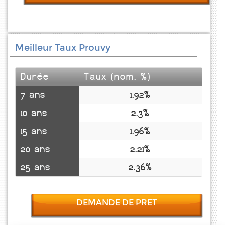
Meilleur Taux Prouvy
Durée
Taux (nom. %)
7 ans
1.92%
10 ans
2.3%
15 ans
1.96%
20 ans
2.21%
25 ans
2.36%
DEMANDE DE PRET