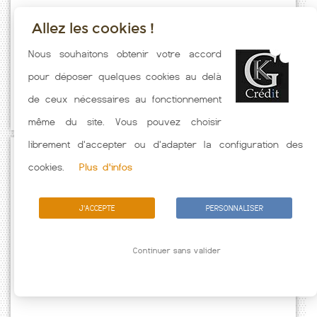
Allez les cookies !
Taux emprunt actualisés (Prouvy) toutes les semaines. Taux Immobilier
Nous souhaitons obtenir votre accord
pratiqués par nos partenaires bancaires. Meilleur Taux hors
pour déposer quelques cookies au delà
assurance. Taux crédit immobilier indicatif fonction des
de ceux nécessaires au fonctionnement
caractéristiques de l'emprunteur.
même du site. Vous pouvez choisir
librement d'accepter ou d'adapter la configuration des
Passez à l'action
cookies.
Plus d'infos
J'ACCEPTE
PERSONNALISER
Continuer sans valider