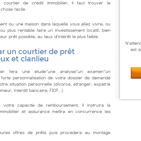
ourtier de crédit immobilier, il faut trouver le
 chose facile.
ent ou une maison dans laquelle vous allez vivre, ou
u plus rentable faire un investissement locatif, bien
r prêt possible, au taux d’intérêt le plus faible.
N'atten
est à
r un courtier de prêt
ux et clanlieu
lier fera une étude~une analyse~un examen~un
 forte personnalisation de votre dossier de demande
tre situation personnelle (divorcé, étranger, expatrié
meur, interdit bancaire, FICP…).
e votre capacité de remboursement, il instruira la
immobilier et assurance mettra en concurrence les
illeures offres de prêts puis procédera au montage