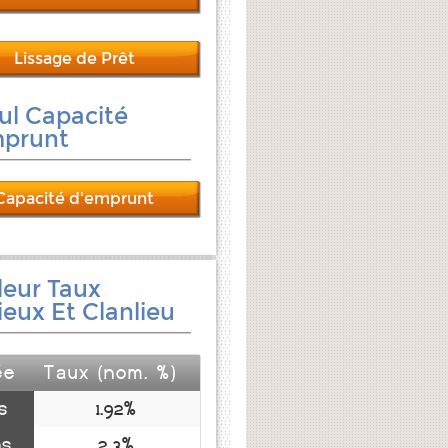
Lissage de Prêt
ul Capacité
mprunt
Capacité d'emprunt
leur Taux
ieux Et Clanlieu
ée
Taux (nom. %)
s
1.92%
ns
2.3%