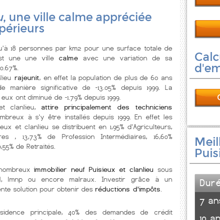
u
, une ville calme appréciée
périeurs
'à 18 personnes par km2 pour une surface totale de
Calc
st une une ville
calme
avec une variation de sa
d'e
0.67%.
lieu
rajeunit
, en effet la population de plus de 60 ans
e manière significative de -13.05% depuis 1999. La
 eux ont diminué de -1.79% depuis 1999.
et clanlieu,
attire principalement des techniciens
breux à s'y être installés depuis 1999. En effet les
ux et clanlieu se distribuent en 1,95% d'Agriculteurs,
res , 13,73% de Profession Intermédiaires, 16,60%
Meil
0,55% de Retraités.
Puis
e nombreux
immobilier neuf Puisieux et clanlieu
sous
nel, lmnp ou encore malraux. Investir grâce à un
Dur
nte solution pour obtenir des
réductions d'impôts
.
7 an
ésidence principale, 40% des demandes de crédit
10 a