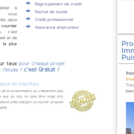
Regroupement de credit
bilier à
Rachat de soulte
u vous
Crédit professionnel
lle dans
 courtier
Assurance emprunteur
é
, c'est
eil et de
Pr
 la plus
Imm
Pui
eur taux
pour chaque projet
c'est Gratuit
!
r l'étude ?
Vou
Inve
ieux et clanlieu
Tro
bien