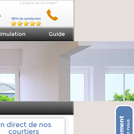
A propos de KG Crédit™
imulation
Guide
n direct de nos
courtiers