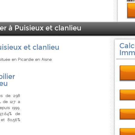
er à Puisieux et clanlieu
Calc
isieux et clanlieu
Immo
 située en Picardie en Aisne
ilier
ieu
lus de 298
, de 127 a
puis 1999.
7,64% de
 et 80,56%