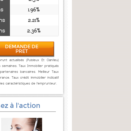
ns
1.96%
ns
2.21%
ns
2.36%
DEMANDE DE
PRET
unt actualisés (Puisieux Et Clanlieu)
s semaines. Taux Immobilier pratiqués
artenaires bancaires. Meilleur Taux
rance. Taux crédit immobilier indicatif
des caractéristiques de l'emprunteur.
ez à l'action