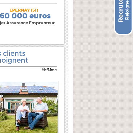
EPERNAY (51)
240 000 euros
160 000 euros
jet Assurance Emprunteur
 clients
oignent
Mr/Mme .