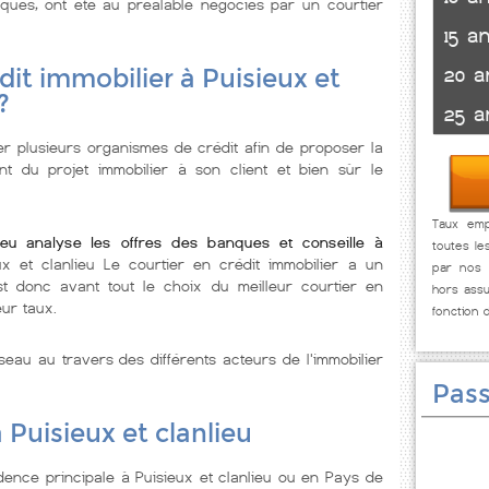
ques, ont été au préalable négociés par un courtier
15 a
20 a
dit immobilier à Puisieux et
?
25 a
er plusieurs organismes de crédit afin de proposer la
nt du projet immobilier à son client et bien sùr le
Taux empr
lieu analyse les offres des banques et conseille à
toutes le
ux et clanlieu Le courtier en crédit immobilier a un
par nos p
st donc avant tout le choix du meilleur courtier en
hors assu
eur taux.
fonction 
seau au travers des différents acteurs de l'immobilier
Pass
 Puisieux et clanlieu
ence principale à Puisieux et clanlieu ou en Pays de