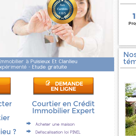
150 000 euros
Pro
Nos
tém
 Immobilier à
Puisieux Et Clanlieu
 Expérimenté -
Etude gratuite
DEMANDE
EN LIGNE
cter
Courtier en Crédit
Immobilier Expert
ier
Acheter une maison
ieu ?
Defiscalisation loi PINEL