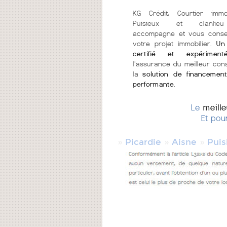
KG Crédit, Courtier immo
Puisieux et clanlie
accompagne et vous consei
votre projet immobilier.
Un
certifié et expériment
l'assurance du meilleur cons
la
solution de financement
performante
.
Le
meill
Et pou
»
»
»
Picardie
Aisne
Puis