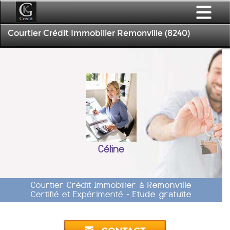
Courtier Crédit Immobilier Remonville (8240)
Céline
Courtier Crédit Immobilier à
Remonville
Certifié et Expérimenté -
Etude gratuite