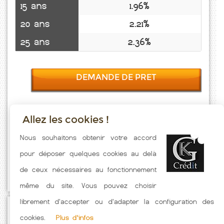
15 ans
1.96%
20 ans
2.21%
25 ans
2.36%
DEMANDE DE PRET
Allez les cookies !
Taux emprunt actualisés (Remonville) toutes les semaines. Taux
Nous souhaitons obtenir votre accord
Immobilier pratiqués par nos partenaires bancaires. Meilleur Taux
pour déposer quelques cookies au delà
hors assurance. Taux crédit immobilier indicatif fonction des
de ceux nécessaires au fonctionnement
caractéristiques de l'emprunteur.
même du site. Vous pouvez choisir
librement d'accepter ou d'adapter la configuration des
Passez à l'action
cookies.
Plus d'infos