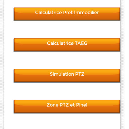
Calculatrice Pret Immobilier
Calculatrice TAEG
Simulation PTZ
Zone PTZ et Pinel