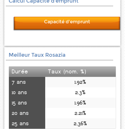
Calcul Capacité d'emprunt
Capacité d'emprunt
Meilleur Taux Rosazia
Durée
Taux (nom. %)
7 ans
1.92%
10 ans
2.3%
15 ans
1.96%
20 ans
2.21%
25 ans
2.36%