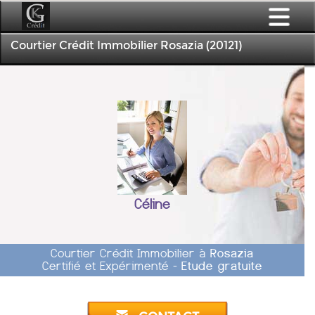
Courtier Crédit Immobilier Rosazia (20121)
Céline
Courtier Crédit Immobilier à
Rosazia
Certifié et Expérimenté -
Etude gratuite