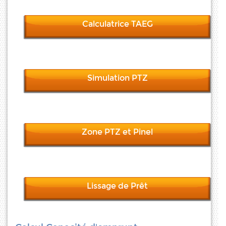
Calculatrice TAEG
Simulation PTZ
Zone PTZ et Pinel
Lissage de Prêt