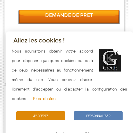
DEMANDE DE PRET
Allez les cookies !
Taux emprunt actualisés (Rosazia) toutes les semaines. Taux
Nous souhaitons obtenir votre accord
Immobilier pratiqués par nos partenaires bancaires. Meilleur Taux
pour déposer quelques cookies au delà
hors assurance. Taux crédit immobilier indicatif fonction des
de ceux nécessaires au fonctionnement
caractéristiques de l'emprunteur.
même du site. Vous pouvez choisir
librement d'accepter ou d'adapter la configuration des
Passez à l'action
cookies.
Plus d'infos
J'ACCEPTE
PERSONNALISER