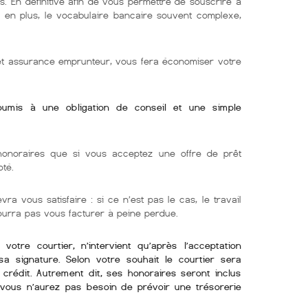
s. En définitive afin de vous permettre de souscrire à
e. en plus, le vocabulaire bancaire souvent complexe,
 et assurance emprunteur, vous fera économiser votre
soumis à une obligation de conseil et une simple
onoraires que si vous acceptez une offre de prêt
oté.
vra vous satisfaire : si ce n’est pas le cas, le travail
pourra pas vous facturer à peine perdue.
otre courtier, n’intervient qu’après l’acceptation
sa signature. Selon votre souhait le courtier sera
crédit. Autrement dit, ses honoraires seront inclus
i vous n’aurez pas besoin de prévoir une trésorerie