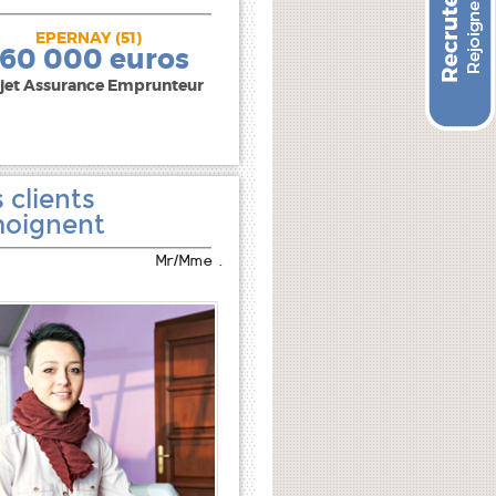
EPERNAY (51)
240 000 euros
160 000 euros
jet Assurance Emprunteur
 clients
oignent
Mr/Mme .