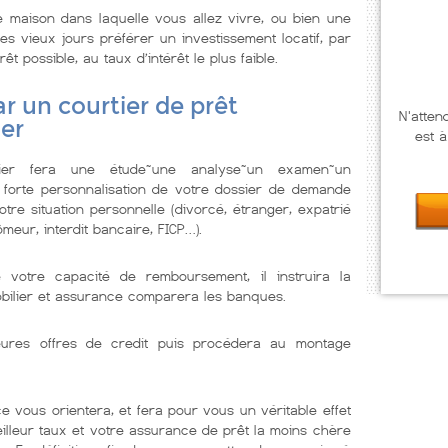
 maison dans laquelle vous allez vivre, ou bien une
s vieux jours préférer un investissement locatif, par
êt possible, au taux d’intérêt le plus faible.
r un courtier de prêt
N'atten
ier
est à
lier fera une étude~une analyse~un examen~un
 forte personnalisation de votre dossier de demande
tre situation personnelle (divorcé, étranger, expatrié
meur, interdit bancaire, FICP…).
e votre capacité de remboursement, il instruira la
obilier et assurance comparera les banques.
illeures offres de credit puis procédera au montage
e vous orientera, et fera pour vous un véritable effet
eilleur taux et votre assurance de prêt la moins chère