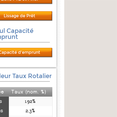
Lissage de Prêt
ul Capacité
mprunt
Capacité d'emprunt
leur Taux Rotalier
ée
Taux (nom. %)
s
1.92%
ns
2.3%