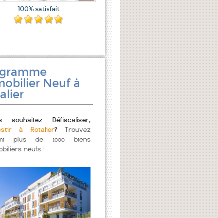
ogramme
obilier Neuf à
alier
s souhaitez Défiscaliser,
estir à Rotalier
?
Trouvez
mi plus de 1000 biens
biliers neufs !