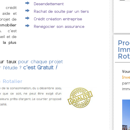
Desendettement
 crédit
Rachat de soulte par un tiers
s aide et
Crédit création entreprise
projet de
mmobilier
Renégocier son assurance
é
, c'est
eil et de
Pr
 la plus
Imm
Rot
eur taux
pour chaque projet
c'est Gratuit
!
r l'étude ?
Vou
Inv
»
Rotalier
par
immo