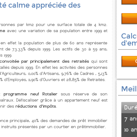
lité calme appréciée des
sonnes par km2 pour une surface totale de 4 km2.
lme
avec une variation de sa population entre 1999 et
Calc
d'e
 en effet la population de plus de 60 ans représente
nt de 73.33% depuis 1999. Les actifs de 30 à 59 ans,
 1999.
convoitée par principalement des retraités
qui sont
allés depuis 1999. En effet les activités des personnes
d'Agriculteurs, 0,00% d'Artisans, 9,76% de Cadres , 5,13%
0% d'Employés, 11,90% d'Ouvriers et 28,85% de Retraités.
Meil
ux
programme neuf Rotalier
sous réserve de son
 malraux. Défiscaliser grâce à un appartement neuf est
enir des
réductions d'impôts
.
Dur
7 an
ence principale, 40% des demandes de prêt immobilier
 instruits présentés par un courtier en prêtimmobilier.
10 a