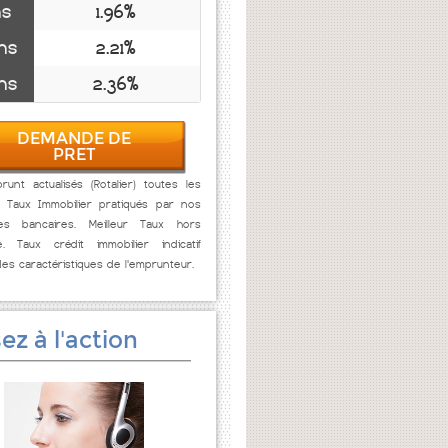
ns
1.96%
ns
2.21%
ns
2.36%
DEMANDE DE
PRET
unt actualisés (Rotalier) toutes les
. Taux Immobilier pratiqués par nos
res bancaires. Meilleur Taux hors
e. Taux crédit immobilier indicatif
des caractéristiques de l'emprunteur.
ez à l'action