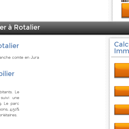
er à Rotalier
Calc
talier
Immo
Franche comte en Jura
ilier
itants. Le
suivi une
9. Le parc
ons, 4,50%
riétaires.