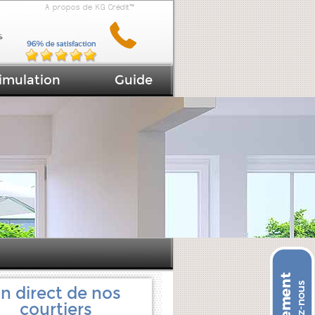
A propos de KG Crédit™
imulation
Guide
n direct de nos
courtiers