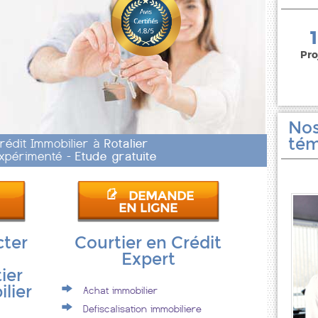
150 000 euros
Pro
Nos
tém
Crédit Immobilier à
Rotalier
 Expérimenté -
Etude gratuite
DEMANDE
EN LIGNE
cter
Courtier en Crédit
Expert
ier
lier
Achat immobilier
Defiscalisation immobiliere