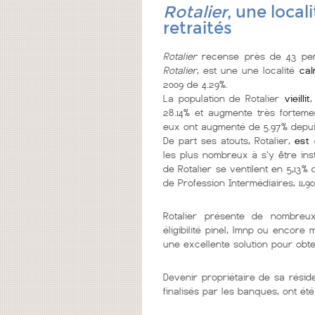
Rotalier
, une loca
retraités
Rotalier
recense près de 43 per
Rotalier
, est une une localité
ca
2009 de 4.29%.
La population de Rotalier
vieillit
,
28.14% et augmente très forteme
eux ont augmenté de 5.97% depuis
De part ses atouts, Rotalier,
est 
les plus nombreux à s'y être inst
de Rotalier se ventilent en 5,13% 
de Profession Intermédiaires, 11,9
Rotalier présente de nombre
éligibilité pinel, lmnp ou encore
une excellente solution pour obt
Devenir propriétaire de sa résid
finalisés par les banques, ont été